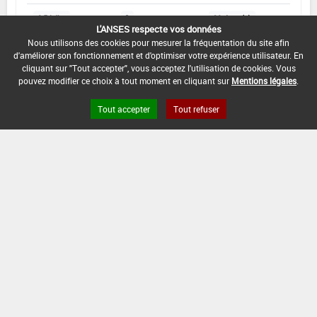
2,5 L/ha
1
90 Jour (s)
L'ANSES respecte vos données
Nous utilisons des cookies pour mesurer la fréquentation du site afin
d'améliorer son fonctionnement et d'optimiser votre expérience utilisateur. En
INTERVALLE MINIMUM ENTRE APPLICATIONS :
cliquant sur "Tout accepter", vous acceptez l'utilisation de cookies. Vous
-
pouvez modifier ce choix à tout moment en cliquant sur
Mentions légales
.
DATE DE RETRAIT DE L'USAGE :
Tout accepter
Tout refuser
17/01/2021
DATE DE FIN DE DISTRIBUTION :
17/07/2021
DATE DE FIN D'UTILISATION :
17/01/2022