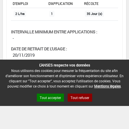
D'EMPLOI
D'APPLICATION
RÉCOLTE
2 L/ha
1
35 Jour (s)
INTERVALLE MINIMUM ENTRE APPLICATIONS :
-
DATE DE RETRAIT DE L'USAGE :
20/11/2019
L'ANSES respecte vos données
DATE DE FIN DE DISTRIBUTION :
Nous utilisons des cookies pour mesurer la fréquentation du site afin
20/02/2020
d'améliorer son fonctionnement et d'optimiser votre expérience utilisateur. En
cliquant sur "Tout accepter", vous acceptez l'utilisation de cookies. Vous
DATE DE FIN D'UTILISATION :
pouvez modifier ce choix à tout moment en cliquant sur
Mentions légales
.
20/05/2020
Tout accepter
Tout refuser
[00517100]
Pois écossés frais*Trt
Part.Aer.*Pourriture grise et sclérotinioses
DOSE MAX
NOMBRE MAX
DÉLAIS AVANT