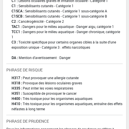
C1 :
Lésions oculaires graves et irritation oculaire - Catégorie 1
C1 :
Sensibilisants cutanés - Catégorie 1
C1SCA :
Sensibilisants cutanés - Catégorie 1 sous-catégorie A
C1SCB :
Sensibilisants cutanés - Catégorie 1 sous-catégorie B
C2 :
Cancérogénicité - Catégorie 2
TAC1 :
Dangers pour le milieu aquatique - Danger aigu, catégorie 1
TCC1 :
Dangers pour le milieu aquatique - Danger chronique, catégorie
1
C3 :
Toxicité spécifique pour certains organes cibles à la suite d'une
exposition unique - Catégorie 3 : effets narcotiques
DA :
Mention d'avertissement : Danger
PHRASE DE RISQUE
H317 :
Peut provoquer une allergie cutanée
H318 :
Provoque des lésions oculaires graves
H335 :
Peut irriter les voies respiratoires
H351 :
Susceptible de provoquer le cancer
H400 :
Très toxique pour les organismes aquatiques
H410 :
Très toxique pour les organismes aquatiques, entraîne des effets
néfastes à long terme
PHRASE DE PRUDENCE
Pour les informations concernant les phrases de prudence se référer à