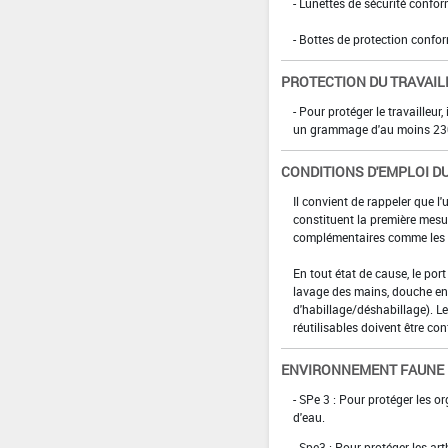
- Lunettes de sécurité confo
- Bottes de protection confo
PROTECTION DU TRAVAIL
- Pour protéger le travailleu
un grammage d'au moins 230
CONDITIONS D'EMPLOI DU
Il convient de rappeler que l'
constituent la première mesur
complémentaires comme les p
En tout état de cause, le por
lavage des mains, douche en 
d'habillage/déshabillage). L
réutilisables doivent être con
ENVIRONNEMENT FAUNE
- SPe 3 : Pour protéger les 
d'eau.
- Spe3 : Pour protéger les ar