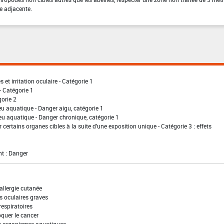
e adjacente.
 et irritation oculaire - Catégorie 1
- Catégorie 1
gorie 2
eu aquatique - Danger aigu, catégorie 1
eu aquatique - Danger chronique, catégorie 1
 certains organes cibles à la suite d'une exposition unique - Catégorie 3 : effets
t : Danger
allergie cutanée
s oculaires graves
 respiratoires
quer le cancer
es organismes aquatiques