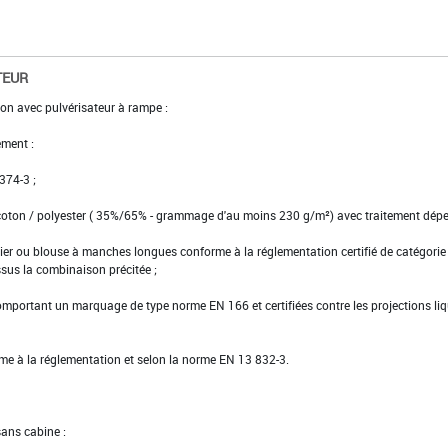
TEUR
ion avec pulvérisateur à rampe :
ment :
 374-3 ;
coton / polyester ( 35%/65% - grammage d'au moins 230 g/m²) avec traitement déper
er ou blouse à manches longues conforme à la réglementation certifié de catégorie I
ssus la combinaison précitée ;
mportant un marquage de type norme EN 166 et certifiées contre les projections li
rme à la réglementation et selon la norme EN 13 832-3.
sans cabine :