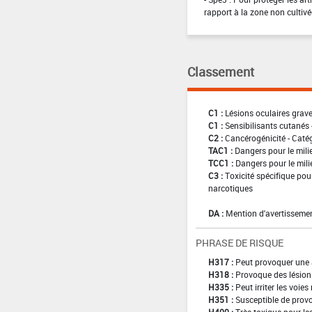
rapport à la zone non cultivé
Classement
C1 :
Lésions oculaires graves
C1 :
Sensibilisants cutanés 
C2 :
Cancérogénicité - Caté
TAC1 :
Dangers pour le mili
TCC1 :
Dangers pour le mili
C3 :
Toxicité spécifique pour
narcotiques
DA :
Mention d'avertissemen
PHRASE DE RISQUE
H317 :
Peut provoquer une 
H318 :
Provoque des lésion
H335 :
Peut irriter les voies
H351 :
Susceptible de provo
H400 :
Très toxique pour l