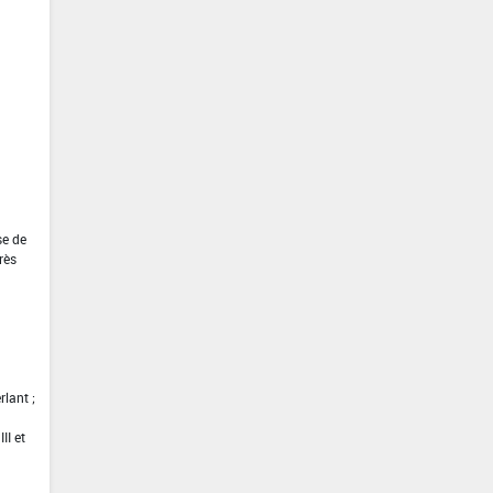
se de
rès
lant ;
II et