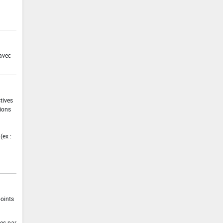
 avec
ctives
tions
(ex :
points
res par