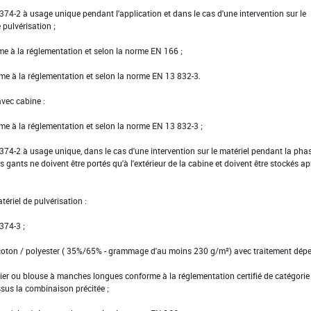
EN 374-2 à usage unique pendant l'application et dans le cas d'une intervention sur le
pulvérisation ;
rme à la réglementation et selon la norme EN 166 ;
rme à la réglementation et selon la norme EN 13 832-3.
avec cabine :
rme à la réglementation et selon la norme EN 13 832-3 ;
EN 374-2 à usage unique, dans le cas d'une intervention sur le matériel pendant la pha
s gants ne doivent être portés qu'à l'extérieur de la cabine et doivent être stockés ap
ériel de pulvérisation :
 374-3 ;
coton / polyester ( 35%/65% - grammage d'au moins 230 g/m²) avec traitement déper
er ou blouse à manches longues conforme à la réglementation certifié de catégorie I
ssus la combinaison précitée ;