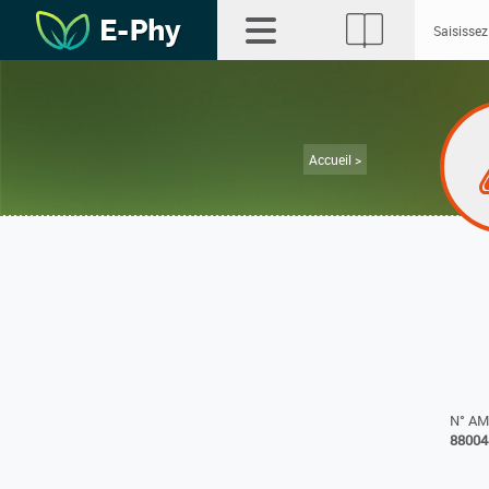
Accueil >
N° A
88004