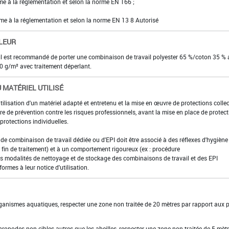
rme à la réglementation et selon la norme EN 166 ;
rme à la réglementation et selon la norme EN 13 8 Autorisé
LEUR
r, il est recommandé de porter une combinaison de travail polyester 65 %/coton 35 %
 g/m² avec traitement déperlant.
 MATÉRIEL UTILISÉ
utilisation d'un matériel adapté et entretenu et la mise en œuvre de protections colle
e de prévention contre les risques professionnels, avant la mise en place de protec
rotections individuelles.
t de combinaison de travail dédiée ou d'EPI doit être associé à des réflexes d'hygiène 
fin de traitement) et à un comportement rigoureux (ex : procédure
es modalités de nettoyage et de stockage des combinaisons de travail et des EPI
formes à leur notice d'utilisation.
organismes aquatiques, respecter une zone non traitée de 20 mètres par rapport aux 
thropodes non cibles autres que les abeilles, respecter une zone non traitée de 5 mèt