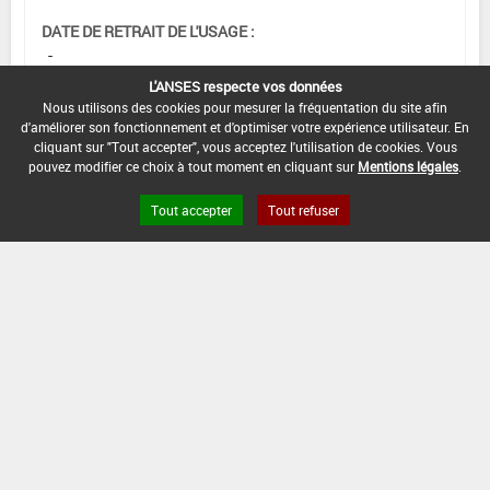
DATE DE RETRAIT DE L'USAGE :
-
L'ANSES respecte vos données
DATE DE FIN DE DISTRIBUTION :
Nous utilisons des cookies pour mesurer la fréquentation du site afin
30/11/2011
d'améliorer son fonctionnement et d'optimiser votre expérience utilisateur. En
cliquant sur "Tout accepter", vous acceptez l'utilisation de cookies. Vous
DATE DE FIN D'UTILISATION :
pouvez modifier ce choix à tout moment en cliquant sur
Mentions légales
.
30/11/2012
Tout accepter
Tout refuser
Version du produit : v 2.0