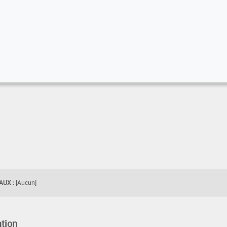
UX :
[Aucun]
tion