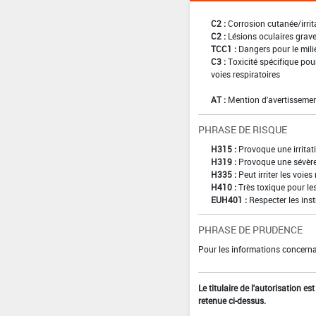
C2 :
Corrosion cutanée/irrit
C2 :
Lésions oculaires graves
TCC1 :
Dangers pour le mili
C3 :
Toxicité spécifique pour
voies respiratoires
AT :
Mention d'avertissemen
PHRASE DE RISQUE
H315 :
Provoque une irritat
H319 :
Provoque une sévère 
H335 :
Peut irriter les voies
H410 :
Très toxique pour le
EUH401 :
Respecter les inst
PHRASE DE PRUDENCE
Pour les informations concernan
Le titulaire de l'autorisation e
retenue ci-dessus.