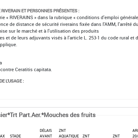
É RIVERAIN ET PERSONNES PRÉSENTES :
orie « RIVERAINS » dans la rubrique « conditions d'emploi général
ence de distance de sécurité riverains fixée dans l'AMM, l'arrêté d
mise sur le marché et à l'utilisation des produits
et de leurs adjuvants visés à l'article L. 253-1 du code rural et 
applique.
a
 contre Ceratitis capitata.
E L'USAGE :
sier*Trt Part.Aer.*Mouches des fruits
DÉLAIS
ZNT
AR
AX
STADE
AVANT
AQUATIQUE
ZNT
ZNT
20