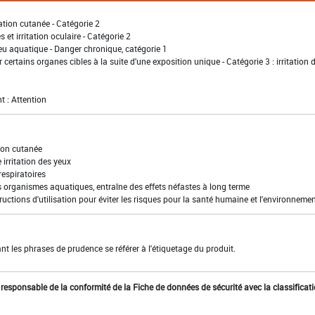
ation cutanée - Catégorie 2
 et irritation oculaire - Catégorie 2
eu aquatique - Danger chronique, catégorie 1
 certains organes cibles à la suite d'une exposition unique - Catégorie 3 : irritation 
t : Attention
ion cutanée
irritation des yeux
 respiratoires
s organismes aquatiques, entraîne des effets néfastes à long terme
ructions d'utilisation pour éviter les risques pour la santé humaine et l'environneme
t les phrases de prudence se référer à l'étiquetage du produit.
st responsable de la conformité de la Fiche de données de sécurité avec la classificat