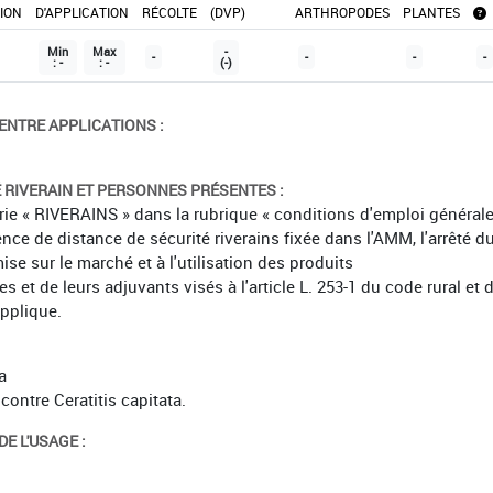
TION
D'APPLICATION
RÉCOLTE
(DVP)
ARTHROPODES
PLANTES
Min
Max
-
-
-
-
-
: -
: -
(-)
ENTRE APPLICATIONS :
É RIVERAIN ET PERSONNES PRÉSENTES :
orie « RIVERAINS » dans la rubrique « conditions d'emploi général
ence de distance de sécurité riverains fixée dans l'AMM, l'arrêté d
mise sur le marché et à l'utilisation des produits
et de leurs adjuvants visés à l'article L. 253-1 du code rural et 
applique.
a
 contre Ceratitis capitata.
E L'USAGE :