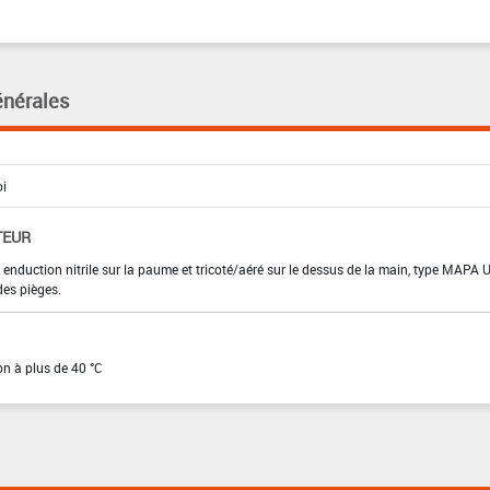
énérales
TEUR
enduction nitrile sur la paume et tricoté/aéré sur le dessus de la main, type MAPA U
des pièges.
on à plus de 40 °C