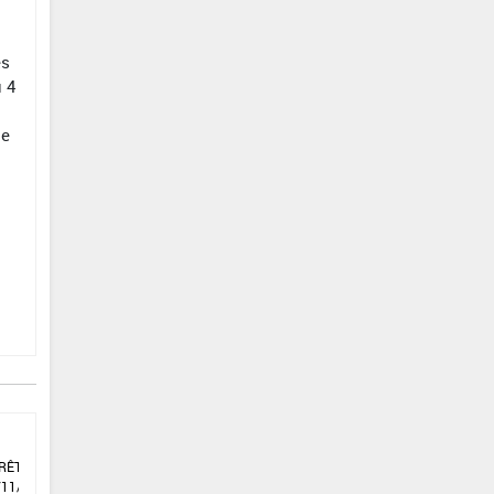
es
u 4
de
RÊTÉ DU
/11/2021