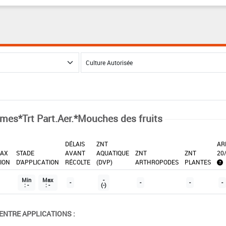
mes*Trt Part.Aer.*Mouches des fruits
DÉLAIS
ZNT
AR
AX
STADE
AVANT
AQUATIQUE
ZNT
ZNT
20
TION
D'APPLICATION
RÉCOLTE
(DVP)
ARTHROPODES
PLANTES
Min
Max
-
-
-
-
-
: -
: -
(-)
ENTRE APPLICATIONS :