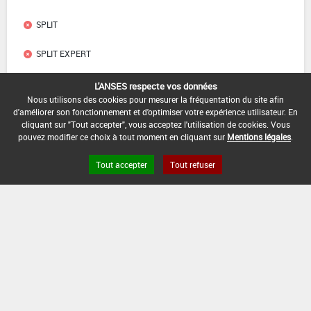
SPLIT
SPLIT EXPERT
SPLIT MICRO
L'ANSES respecte vos données
Nous utilisons des cookies pour mesurer la fréquentation du site afin
SPLIT PROTECH
d'améliorer son fonctionnement et d'optimiser votre expérience utilisateur. En
cliquant sur "Tout accepter", vous acceptez l'utilisation de cookies. Vous
pouvez modifier ce choix à tout moment en cliquant sur
Mentions légales
.
STATUS
Tout accepter
Tout refuser
STYME TOX J KOTHRIN
TIDEL
VILMORIN INSECTIVIL KOTHRIN
VILMORIN INSECTIVIL TRAITEMENT INSECTES
VIO-TRAP