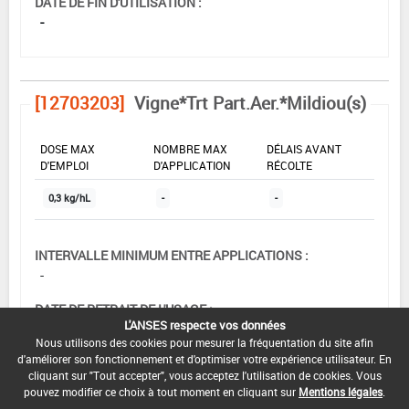
DATE DE FIN D'UTILISATION :
-
[12703203]
Vigne*Trt Part.Aer.*Mildiou(s)
DOSE MAX
NOMBRE MAX
DÉLAIS AVANT
D'EMPLOI
D'APPLICATION
RÉCOLTE
0,3 kg/hL
-
-
INTERVALLE MINIMUM ENTRE APPLICATIONS :
-
DATE DE RETRAIT DE L'USAGE :
L'ANSES respecte vos données
-
Nous utilisons des cookies pour mesurer la fréquentation du site afin
d'améliorer son fonctionnement et d'optimiser votre expérience utilisateur. En
DATE DE FIN DE DISTRIBUTION :
cliquant sur "Tout accepter", vous acceptez l'utilisation de cookies. Vous
-
pouvez modifier ce choix à tout moment en cliquant sur
Mentions légales
.