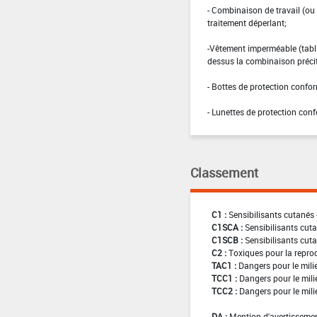
- Combinaison de travail (o
traitement déperlant;
-Vêtement imperméable (tablie
dessus la combinaison préci
- Bottes de protection confo
- Lunettes de protection co
Classement
C1 :
Sensibilisants cutanés 
C1SCA :
Sensibilisants cuta
C1SCB :
Sensibilisants cuta
C2 :
Toxiques pour la reprod
TAC1 :
Dangers pour le mili
TCC1 :
Dangers pour le mili
TCC2 :
Dangers pour le mili
DA :
Mention d'avertissemen