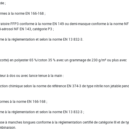
ée ;
ormes à la norme EN 166-168 ;
piratoire FFP3 conforme à la norme EN 149 ou demi-masque conforme à la norme N
i-aérosol NF EN 143, catégorie P3 ;
rme à la réglementation et selon la norme EN 13 832-3.
u cotte) en polyester 65 %/coton 35 % avec un grammage de 230 g/m² ou plus avec
teur à dos ou avec lance tenue à la main :
tection chimique selon la norme de référence EN 374-3 de type nitrile non jetable pen
formes à la norme EN 166-168 ;
rme à la réglementation et selon la norme EN 13 832-3 ;
se à manches longues conforme à la réglementation certifié de catégorie III et de t
ombinaison.