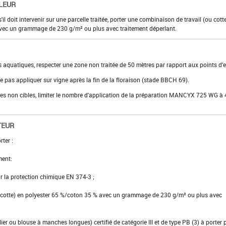
LEUR
s'il doit intervenir sur une parcelle traitée, porter une combinaison de travail (ou cott
vec un grammage de 230 g/m² ou plus avec traitement déperlant.
 aquatiques, respecter une zone non traitée de 50 mètres par rapport aux points d'
ne pas appliquer sur vigne après la fin de la floraison (stade BBCH 69).
des non cibles, limiter le nombre d'application de la préparation MANCYX 725 WG à 
TEUR
rter :
ent:
our la protection chimique EN 374-3 ;
u cotte) en polyester 65 %/coton 35 % avec un grammage de 230 g/m² ou plus avec
er ou blouse à manches longues) certifié de catégorie III et de type PB (3) à porter 