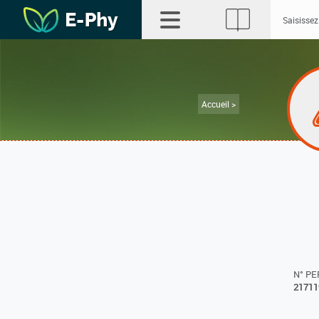
Accueil >
N° P
21711