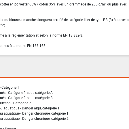
u cotte) en polyester 65% / coton 35% avec un grammage de 230 g/m² ou plus avec
r ou blouse à manches longues) certifié de catégorie III et de type PB (3) à porter p
tée;
rme à la réglementation et selon la norme EN 13 832-3;
nformes à la norme EN 166-168.
- Catégorie 1
nés - Catégorie 1 sous-catégorie A
nés - Catégorie 1 sous-catégorie B
uction - Catégorie 2
eu aquatique - Danger aigu, catégorie 1
eu aquatique - Danger chronique, catégorie 1
eu aquatique - Danger chronique, catégorie 2
t : Danger