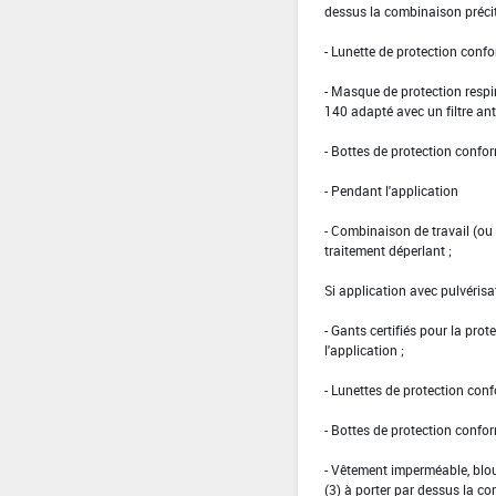
dessus la combinaison précit
- Lunette de protection conf
- Masque de protection res
140 adapté avec un filtre ant
- Bottes de protection confo
- Pendant l'application
- Combinaison de travail (o
traitement déperlant ;
Si application avec pulvérisa
- Gants certifiés pour la pro
l'application ;
- Lunettes de protection con
- Bottes de protection confo
- Vêtement imperméable, blou
(3) à porter par dessus la c