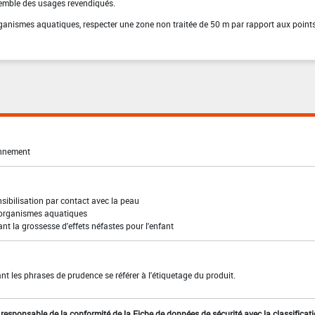
semble des usages revendiqués.
organismes aquatiques, respecter une zone non traitée de 50 m par rapport aux point
onnement
sibilisation par contact avec la peau
 organismes aquatiques
t la grossesse d'effets néfastes pour l'enfant
t les phrases de prudence se référer à l'étiquetage du produit.
st responsable de la conformité de la Fiche de données de sécurité avec la classificat