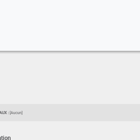
UX :
[Aucun]
tion