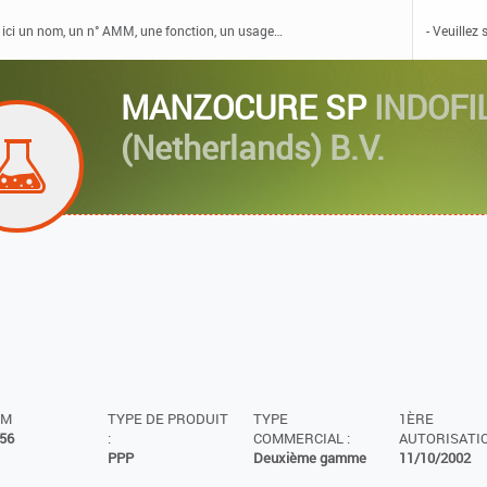
MANZOCURE SP
INDOFI
(Netherlands) B.V.
MM
TYPE DE PRODUIT
TYPE
1ÈRE
56
:
COMMERCIAL :
AUTORISATIO
PPP
Deuxième gamme
11/10/2002