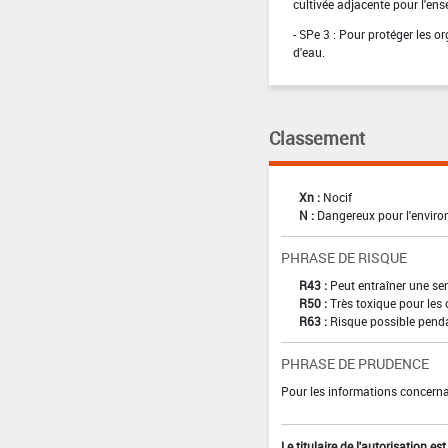
cultivée adjacente pour l'en
- SPe 3 : Pour protéger les 
d'eau.
Classement
Xn :
Nocif
N :
Dangereux pour l'envir
PHRASE DE RISQUE
R43 :
Peut entraîner une sen
R50 :
Très toxique pour les
R63 :
Risque possible pendan
PHRASE DE PRUDENCE
Pour les informations concernan
Le titulaire de l'autorisation e