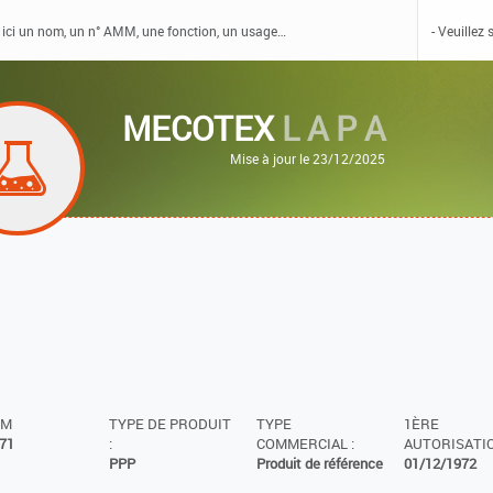
MECOTEX
L A P A
Mise à jour le 23/12/2025
MM
TYPE DE PRODUIT
TYPE
1ÈRE
71
:
COMMERCIAL :
AUTORISATIO
PPP
Produit de référence
01/12/1972