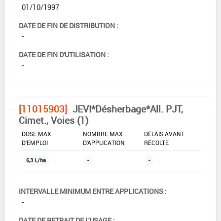
01/10/1997
DATE DE FIN DE DISTRIBUTION :
-
DATE DE FIN D'UTILISATION :
-
[11015903]
JEVI*Désherbage*All. PJT,
Cimet., Voies (1)
DOSE MAX
NOMBRE MAX
DÉLAIS AVANT
D'EMPLOI
D'APPLICATION
RÉCOLTE
6,3 L/ha
-
-
INTERVALLE MINIMUM ENTRE APPLICATIONS :
-
DATE DE RETRAIT DE L'USAGE :