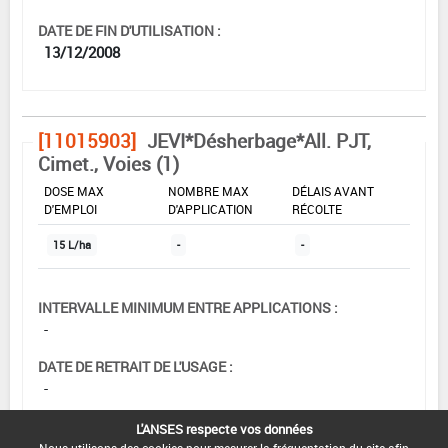
DATE DE FIN D'UTILISATION :
13/12/2008
[11015903]
JEVI*Désherbage*All. PJT,
Cimet., Voies (1)
DOSE MAX
NOMBRE MAX
DÉLAIS AVANT
D'EMPLOI
D'APPLICATION
RÉCOLTE
15 L/ha
-
-
INTERVALLE MINIMUM ENTRE APPLICATIONS :
-
DATE DE RETRAIT DE L'USAGE :
-
DATE DE FIN DE DISTRIBUTION :
L'ANSES respecte vos données
30/05/2008