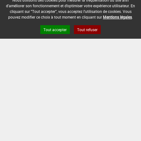
Nous utilisons des cookies pour mesurer la fréquentation du site afin
d'améliorer son fonctionnement et d'optimiser votre expérience utilisateur. En
DATE DE FIN D'UTILISATION :
cliquant sur "Tout accepter", vous acceptez l'utilisation de cookies. Vous
pouvez modifier ce choix à tout moment en cliquant sur
Mentions légales
.
13/12/2008
Tout accepter
Tout refuser
Version du produit : v 2.0