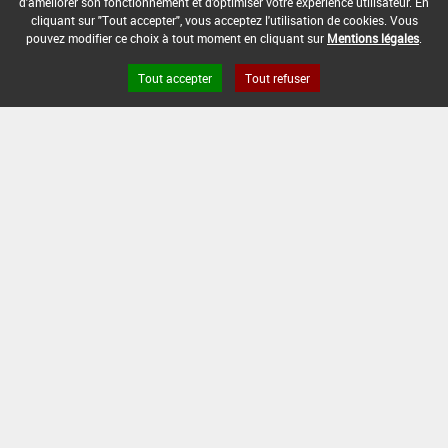
d'améliorer son fonctionnement et d'optimiser votre expérience utilisateur. En
DATE DE FIN DE DISTRIBUTION :
cliquant sur "Tout accepter", vous acceptez l'utilisation de cookies. Vous
30/05/2008
pouvez modifier ce choix à tout moment en cliquant sur
Mentions légales
.
DATE DE FIN D'UTILISATION :
Tout accepter
Tout refuser
13/12/2008
Version du produit : v 2.0