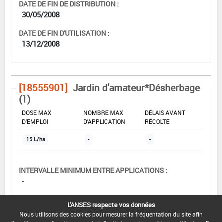
DATE DE FIN DE DISTRIBUTION :
30/05/2008
DATE DE FIN D'UTILISATION :
13/12/2008
[18555901]
Jardin d'amateur*Désherbage
(1)
DOSE MAX
NOMBRE MAX
DÉLAIS AVANT
D'EMPLOI
D'APPLICATION
RÉCOLTE
15 L/ha
-
-
INTERVALLE MINIMUM ENTRE APPLICATIONS :
-
DATE DE RETRAIT DE L'USAGE :
L'ANSES respecte vos données
-
Nous utilisons des cookies pour mesurer la fréquentation du site afin