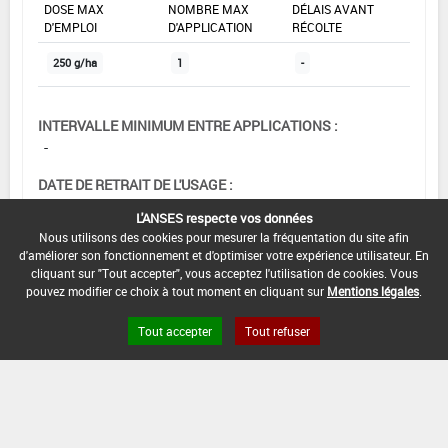
DOSE MAX
NOMBRE MAX
DÉLAIS AVANT
D'EMPLOI
D'APPLICATION
RÉCOLTE
250 g/ha
1
-
INTERVALLE MINIMUM ENTRE APPLICATIONS :
-
DATE DE RETRAIT DE L'USAGE :
24/01/2018
L'ANSES respecte vos données
Nous utilisons des cookies pour mesurer la fréquentation du site afin
DATE DE FIN DE DISTRIBUTION :
d'améliorer son fonctionnement et d'optimiser votre expérience utilisateur. En
30/09/2018
cliquant sur "Tout accepter", vous acceptez l'utilisation de cookies. Vous
pouvez modifier ce choix à tout moment en cliquant sur
Mentions légales
.
DATE DE FIN D'UTILISATION :
30/09/2019
Tout accepter
Tout refuser