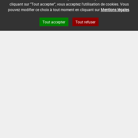
cliquant sur "Tout accepter", vous acceptez l'utilisation de cookies. Vous
pouvez modifier ce choix à tout moment en cliquant sur
Mentions légales
.
Tout accepter
Tout refuser
Version du produit : v 2.0
FAQ et Contact
Open Data
Mentions légales
Site ANSES
Dphy
2.1.4