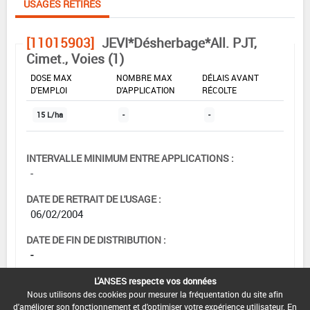
USAGES RETIRÉS
[11015903]
JEVI*Désherbage*All. PJT,
Cimet., Voies (1)
DOSE MAX
NOMBRE MAX
DÉLAIS AVANT
D'EMPLOI
D'APPLICATION
RÉCOLTE
15 L/ha
-
-
INTERVALLE MINIMUM ENTRE APPLICATIONS :
-
DATE DE RETRAIT DE L'USAGE :
06/02/2004
DATE DE FIN DE DISTRIBUTION :
-
DATE DE FIN D'UTILISATION :
L'ANSES respecte vos données
-
Nous utilisons des cookies pour mesurer la fréquentation du site afin
d'améliorer son fonctionnement et d'optimiser votre expérience utilisateur. En