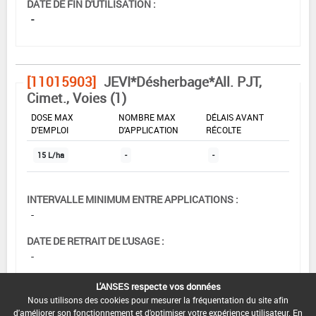
DATE DE FIN D'UTILISATION :
-
[11015903]
JEVI*Désherbage*All. PJT,
Cimet., Voies (1)
DOSE MAX
NOMBRE MAX
DÉLAIS AVANT
D'EMPLOI
D'APPLICATION
RÉCOLTE
15 L/ha
-
-
INTERVALLE MINIMUM ENTRE APPLICATIONS :
-
DATE DE RETRAIT DE L'USAGE :
-
DATE DE FIN DE DISTRIBUTION :
L'ANSES respecte vos données
30/05/2008
Nous utilisons des cookies pour mesurer la fréquentation du site afin
d'améliorer son fonctionnement et d'optimiser votre expérience utilisateur. En