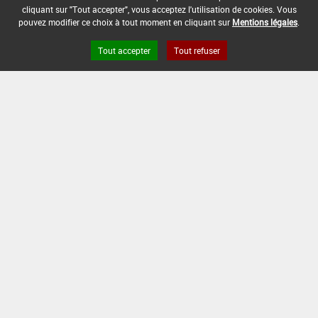
DATE DE FIN D'UTILISATION :
cliquant sur "Tout accepter", vous acceptez l'utilisation de cookies. Vous
13/12/2008
pouvez modifier ce choix à tout moment en cliquant sur
Mentions légales
.
Tout accepter
Tout refuser
Version du produit : v 2.0