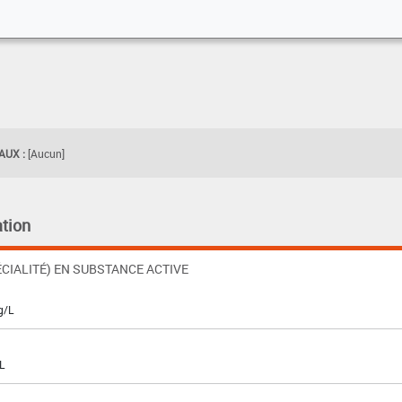
UX :
[Aucun]
tion
CIALITÉ) EN SUBSTANCE ACTIVE
g/L
L