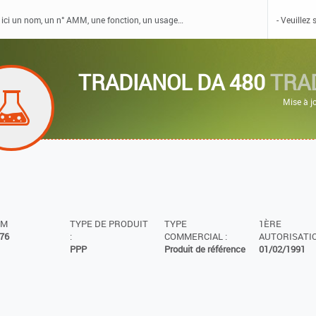
TRADIANOL DA 480
TRAD
Mise à j
MM
TYPE DE PRODUIT
TYPE
1ÈRE
76
:
COMMERCIAL :
AUTORISATIO
PPP
Produit de référence
01/02/1991