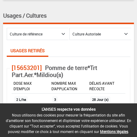
Usages / Cultures
USAGES RETIRÉS
[15653201]
Pomme de terre*Trt
Part.Aer.*Mildiou(s)
DOSE MAX
NOMBRE MAX
DÉLAIS AVANT
D'EMPLOI
D'APPLICATION
RÉCOLTE
2 L/ha
3
28 Jour (s)
L'ANSES respecte vos données
Nous utilisons des cookies pour mesurer la fréquentation du site afin
INTERVALLE MINIMUM ENTRE APPLICATIONS :
d'améliorer son fonctionnement et d'optimiser votre expérience utilisateur. En
-
cliquant sur "Tout accepter", vous acceptez l'utilisation de cookies. Vous
pouvez modifier ce choix à tout moment en cliquant sur
Mentions légales
.
DATE DE RETRAIT DE L'USAGE :