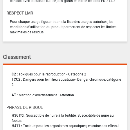
contact avec la culture traitée, des gants en nitrile certifiés EN 374-3.
RESPECT LMR
Pour chaque usage figurant dans la liste des usages autorisés, les
conditions d'utilisation du produit permettent de respecter les limites
maximales de résidus.
Classement
C2 :
Toxiques pour la reproduction - Catégorie 2
TCC2 :
Dangers pour le milieu aquatique - Danger chronique, catégorie
2
AT :
Mention d'avertissement : Attention
PHRASE DE RISQUE
H361fd :
Susceptible de nuire à la fertilité. Susceptible de nuire au
foetus
H411 :
Toxique pour les organismes aquatiques, entraîne des effets à