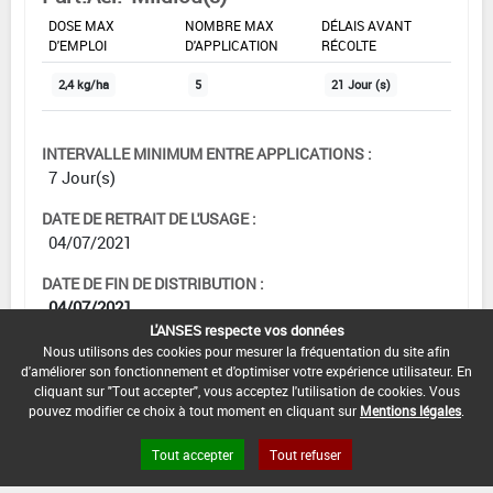
DOSE MAX
NOMBRE MAX
DÉLAIS AVANT
D'EMPLOI
D'APPLICATION
RÉCOLTE
2,4 kg/ha
5
21 Jour (s)
INTERVALLE MINIMUM ENTRE APPLICATIONS :
7 Jour(s)
DATE DE RETRAIT DE L'USAGE :
04/07/2021
DATE DE FIN DE DISTRIBUTION :
04/07/2021
L'ANSES respecte vos données
DATE DE FIN D'UTILISATION :
Nous utilisons des cookies pour mesurer la fréquentation du site afin
04/01/2022
d'améliorer son fonctionnement et d'optimiser votre expérience utilisateur. En
cliquant sur "Tout accepter", vous acceptez l'utilisation de cookies. Vous
pouvez modifier ce choix à tout moment en cliquant sur
Mentions légales
.
Tout accepter
Tout refuser
[12703203]
Vigne*Trt Part.Aer.*Mildiou(s)