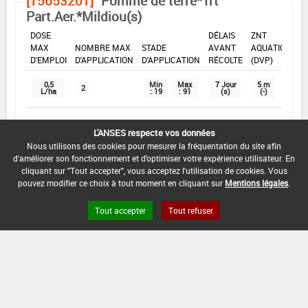
[15653201]
Pomme de terre*Trt
Part.Aer.*Mildiou(s)
DOSE
DÉLAIS
ZNT
MAX
NOMBRE MAX
STADE
AVANT
AQUATIQUE
D'EMPLOI
D'APPLICATION
D'APPLICATION
RÉCOLTE
(DVP)
0,5
Min
Max
7 Jour
5 m
2
L/ha
: 19
: 91
(s)
(-)
L'ANSES respecte vos données
INTERVALLE MINIMUM ENTRE APPLICATIONS :
Nous utilisons des cookies pour mesurer la fréquentation du site afin
3 Jour(s)
d'améliorer son fonctionnement et d'optimiser votre expérience utilisateur. En
cliquant sur "Tout accepter", vous acceptez l'utilisation de cookies. Vous
DISTANCE DE SÉCURITÉ RIVERAIN ET PERSONNES
pouvez modifier ce choix à tout moment en cliquant sur
Mentions légales
.
PRÉSENTES :
Se référer à la catégorie « RIVERAINS » dans la
Tout accepter
Tout refuser
rubrique « conditions d'emploi générales » ci-dessus.
En l'absence de distance de sécurité riverains fixée
dans l'AMM, l'arrêté du 4 mai 2017 relatif à la mise sur
le marché et à l'utilisation des produits
phytopharmaceutiques et de leurs adjuvants visés à
l'article L. 253-1 du code rural et de la pêche maritime
s'applique.