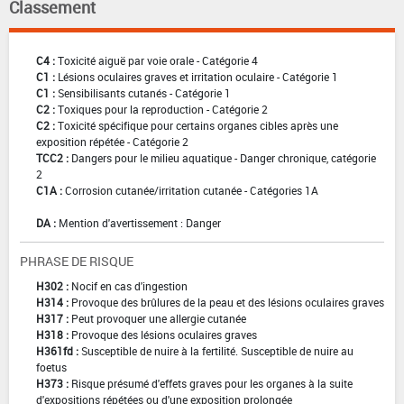
Classement
C4 :
Toxicité aiguë par voie orale - Catégorie 4
C1 :
Lésions oculaires graves et irritation oculaire - Catégorie 1
C1 :
Sensibilisants cutanés - Catégorie 1
C2 :
Toxiques pour la reproduction - Catégorie 2
C2 :
Toxicité spécifique pour certains organes cibles après une
exposition répétée - Catégorie 2
TCC2 :
Dangers pour le milieu aquatique - Danger chronique, catégorie
2
C1A :
Corrosion cutanée/irritation cutanée - Catégories 1A
DA :
Mention d'avertissement : Danger
PHRASE DE RISQUE
H302 :
Nocif en cas d'ingestion
H314 :
Provoque des brûlures de la peau et des lésions oculaires graves
H317 :
Peut provoquer une allergie cutanée
H318 :
Provoque des lésions oculaires graves
H361fd :
Susceptible de nuire à la fertilité. Susceptible de nuire au
foetus
H373 :
Risque présumé d'effets graves pour les organes à la suite
d'expositions répétées ou d'une exposition prolongée