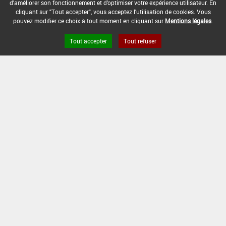
d'améliorer son fonctionnement et d'optimiser votre expérience utilisateur. En
cliquant sur "Tout accepter", vous acceptez l'utilisation de cookies. Vous
pouvez modifier ce choix à tout moment en cliquant sur
Mentions légales
.
Tout accepter
Tout refuser
Version du produit : v 2.0
FAQ et Contact
Open Data
Mentions légales
Site ANSES
Dphy
2.1.4