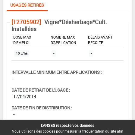
USAGES RETIRÉS
[12705902]
Vigne*Désherbage*Cult.
Installées
DOSE MAX
NOMBRE MAX
DÉLAIS AVANT
D'EMPLOI
D'APPLICATION
RÉCOLTE
10 L/ha
-
-
INTERVALLE MINIMUM ENTRE APPLICATIONS :
-
DATE DE RETRAIT DE L'USAGE :
17/04/2014
DATE DE FIN DE DISTRIBUTION :
-
DATE DE FIN D'UTILISATION :
L'ANSES respecte vos données
Nous utilisons des cookies pour mesurer la fréquentation du site afin
30/06/2014