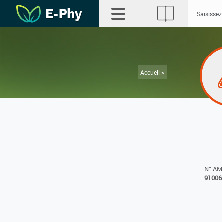
Accueil >
N° A
91006