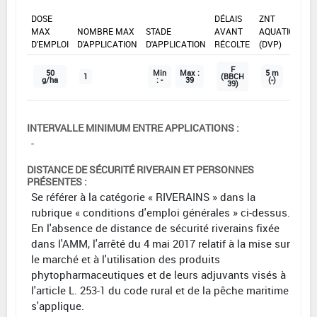
DOSE
DÉLAIS
ZNT
MAX
NOMBRE MAX
STADE
AVANT
AQUATIQUE
D'EMPLOI
D'APPLICATION
D'APPLICATION
RÉCOLTE
(DVP)
F
50
Min
Max :
5 m
1
(BBCH
g/ha
: -
39
(-)
39)
INTERVALLE MINIMUM ENTRE APPLICATIONS :
-
DISTANCE DE SÉCURITÉ RIVERAIN ET PERSONNES
PRÉSENTES :
Se référer à la catégorie « RIVERAINS » dans la
rubrique « conditions d'emploi générales » ci-dessus.
En l'absence de distance de sécurité riverains fixée
dans l'AMM, l'arrêté du 4 mai 2017 relatif à la mise sur
le marché et à l'utilisation des produits
phytopharmaceutiques et de leurs adjuvants visés à
l'article L. 253-1 du code rural et de la pêche maritime
s'applique.