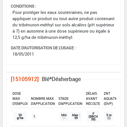
CONDITIONS :
Pour protéger les eaux souterraines, ne pas
appliquer ce produit ou tout autre produit contenant
du tribénuron-méthyl sur sols alcalins (pH supérieur
à 7) en automne à une dose supérieure ou égale à
12,5 g/ha de tribénuron-méthyl.
DATE D'AUTORISATION DE L'USAGE :
18/05/2011
[15105912]
Blé*Désherbage
DOSE
DÉLAIS
ZNT
MAX
NOMBRE MAX
STADE
AVANT
AQUATIQUE
D'EMPLOI
D'APPLICATION
D'APPLICATION
RÉCOLTE
(DVP)
F
50
Min
Max :
5 m
1
(BBCH
g/ha
: -
39
(-)
39)