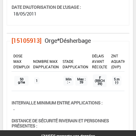
DATE D'AUTORISATION DE L'USAGE :
18/05/2011
[15105913]
Orge*Désherbage
DOSE
DÉLAIS
ZNT
MAX
NOMBRE MAX
STADE
AVANT
AQUATIQUE
D'EMPLOI
D'APPLICATION
D'APPLICATION
RÉCOLTE
(DVP)
F
50
Min
Max :
5 m
1
(BBCH
g/ha
: -
39
(-)
39)
INTERVALLE MINIMUM ENTRE APPLICATIONS :
-
DISTANCE DE SÉCURITÉ RIVERAIN ET PERSONNES
PRÉSENTES :
Se référer à la catégorie « RIVERAINS » dans la