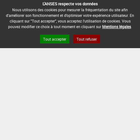
L'ANSES respecte vos données
Nous utilisons des cookies pour mesurer la fréquentation du site afin
Base de données européenne des pesticides
d'améliorer son fonctionnement et d'optimiser votre expérience utilisateur. En
Base de données européenne des substances chimiques
cliquant sur "Tout accepter", vous acceptez l'utilisation de cookies. Vous
pouvez modifier ce choix à tout moment en cliquant sur
Mentions légales
.
Tout accepter
Tout refuser
Version du produit : v40.1
FAQ et Contact
Open Data
Mentions légales
Site ANSES
Dphy
2.1.4