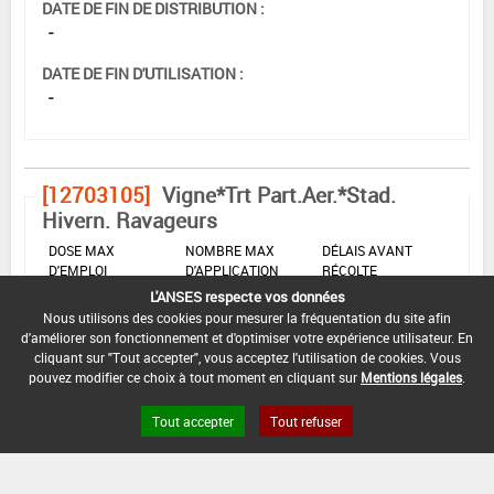
DATE DE FIN DE DISTRIBUTION :
-
DATE DE FIN D'UTILISATION :
-
[12703105]
Vigne*Trt Part.Aer.*Stad.
Hivern. Ravageurs
DOSE MAX
NOMBRE MAX
DÉLAIS AVANT
D'EMPLOI
D'APPLICATION
RÉCOLTE
L'ANSES respecte vos données
1,2 L/hL
-
-
Nous utilisons des cookies pour mesurer la fréquentation du site afin
d'améliorer son fonctionnement et d'optimiser votre expérience utilisateur. En
cliquant sur "Tout accepter", vous acceptez l'utilisation de cookies. Vous
pouvez modifier ce choix à tout moment en cliquant sur
Mentions légales
.
INTERVALLE MINIMUM ENTRE APPLICATIONS :
-
Tout accepter
Tout refuser
DATE DE RETRAIT DE L'USAGE :
01/11/1994