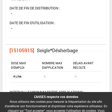
DATE DE FIN DE DISTRIBUTION :
-
DATE DE FIN D'UTILISATION :
-
[15105915]
Seigle*Désherbage
DOSE MAX
NOMBRE MAX
DÉLAIS AVANT
D'EMPLOI
D'APPLICATION
RÉCOLTE
4 L/ha
-
-
INTERVALLE MINIMUM ENTRE APPLICATIONS :
L'ANSES respecte vos données
-
Nous utilisons des cookies pour mesurer la fréquentation du site afin
d'améliorer son fonctionnement et d'optimiser votre expérience utilisateur. En
DATE DE RETRAIT DE L'USAGE :
cliquant sur "Tout accepter", vous acceptez l'utilisation de cookies. Vous