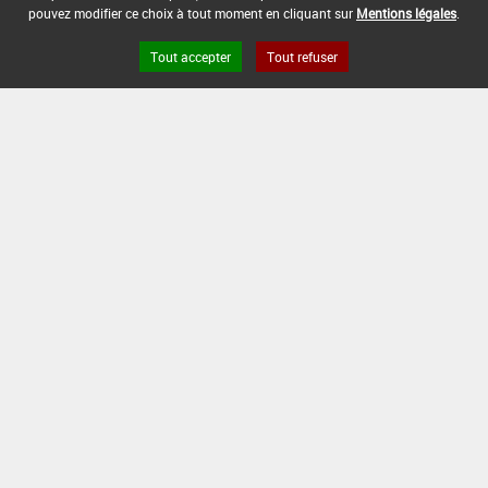
06/02/2004
pouvez modifier ce choix à tout moment en cliquant sur
Mentions légales
.
DATE DE FIN DE DISTRIBUTION :
Tout accepter
Tout refuser
-
DATE DE FIN D'UTILISATION :
-
Version du produit : v 2.0