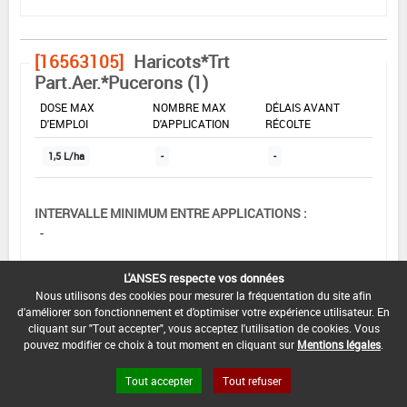
[16563105]
Haricots*Trt
Part.Aer.*Pucerons (1)
DOSE MAX
NOMBRE MAX
DÉLAIS AVANT
D'EMPLOI
D'APPLICATION
RÉCOLTE
1,5 L/ha
-
-
INTERVALLE MINIMUM ENTRE APPLICATIONS :
-
DATE DE RETRAIT DE L'USAGE :
L'ANSES respecte vos données
-
Nous utilisons des cookies pour mesurer la fréquentation du site afin
d'améliorer son fonctionnement et d'optimiser votre expérience utilisateur. En
DATE DE FIN DE DISTRIBUTION :
cliquant sur "Tout accepter", vous acceptez l'utilisation de cookies. Vous
01/04/2012
pouvez modifier ce choix à tout moment en cliquant sur
Mentions légales
.
DATE DE FIN D'UTILISATION :
Tout accepter
Tout refuser
01/04/2013