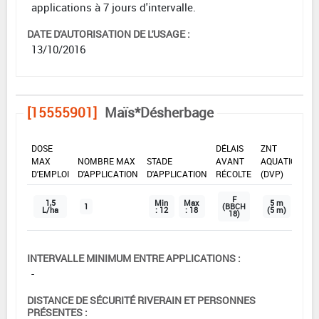
applications à 7 jours d'intervalle.
DATE D'AUTORISATION DE L'USAGE :
13/10/2016
[15555901]
Maïs*Désherbage
DOSE
DÉLAIS
ZNT
MAX
NOMBRE MAX
STADE
AVANT
AQUATIQUE
D'EMPLOI
D'APPLICATION
D'APPLICATION
RÉCOLTE
(DVP)
F
1,5
Min
Max
5 m
1
(BBCH
L/ha
: 12
: 18
(5 m)
18)
INTERVALLE MINIMUM ENTRE APPLICATIONS :
-
DISTANCE DE SÉCURITÉ RIVERAIN ET PERSONNES
PRÉSENTES :