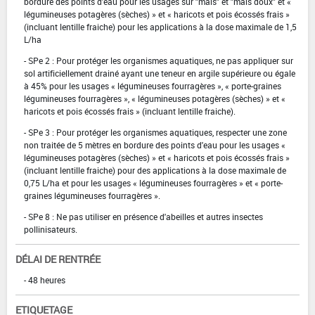
bordure des points d'eau pour les usages sur "maïs" et "maïs doux" et «
légumineuses potagères (sèches) » et « haricots et pois écossés frais »
(incluant lentille fraiche) pour les applications à la dose maximale de 1,5
L/ha
- SPe 2 : Pour protéger les organismes aquatiques, ne pas appliquer sur
sol artificiellement drainé ayant une teneur en argile supérieure ou égale
à 45% pour les usages « légumineuses fourragères », « porte-graines
légumineuses fourragères », « légumineuses potagères (sèches) » et «
haricots et pois écossés frais » (incluant lentille fraiche).
- SPe 3 : Pour protéger les organismes aquatiques, respecter une zone
non traitée de 5 mètres en bordure des points d'eau pour les usages «
légumineuses potagères (sèches) » et « haricots et pois écossés frais »
(incluant lentille fraiche) pour des applications à la dose maximale de
0,75 L/ha et pour les usages « légumineuses fourragères » et « porte-
graines légumineuses fourragères ».
- SPe 8 : Ne pas utiliser en présence d'abeilles et autres insectes
pollinisateurs.
DÉLAI DE RENTRÉE
- 48 heures
ETIQUETAGE