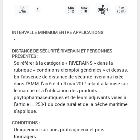
F
1,5
Min
Max
5 m
1
(BBCH
L/ha
: 12
: 18
(5 m)
18)
INTERVALLE MINIMUM ENTRE APPLICATIONS :
-
DISTANCE DE SÉCURITÉ RIVERAIN ET PERSONNES
PRÉSENTES :
Se référer à la catégorie « RIVERAINS » dans la
rubrique « conditions d'emploi générales » ci-dessus.
En l'absence de distance de sécurité riverains fixée
dans l'AMM, l'arrêté du 4 mai 2017 relatif à la mise sur
le marché et à l'utilisation des produits
phytopharmaceutiques et de leurs adjuvants visés à
l'article L. 253-1 du code rural et de la pêche maritime
s'applique.
CONDITIONS :
Uniquement sur pois protéagineux et pois
fourragers.