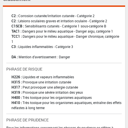
C2 :
Corrosion cutanée/irritation cutanée - Catégorie 2
C2 :
Lésions oculaires graves et irritation oculaire - Catégorie 2
C1SCB :
Sensibilisants cutanés - Catégorie 1 sous-catégorie B
TAC1 :
Dangers pour le milieu aquatique - Danger aigu, catégorie 1
TCC1 :
Dangers pour le milieu aquatique - Danger chronique, catégorie
1
C3 :
Liquides inflammables - Catégorie 3
DA :
Mention d'avertissement : Danger
PHRASE DE RISQUE
H226 :
Liquides et vapeurs inflammables
H315 :
Provoque une irritation cutanée
H317 :
Peut provoquer une allergie cutanée
H319 :
Provoque une sévère irritation des yeux
H400 :
Très toxique pour les organismes aquatiques
H410 :
Très toxique pour les organismes aquatiques, entraîne des effets
néfastes à long terme
PHRASE DE PRUDENCE
Pour les informations concernant les phrases de prudence se référer à