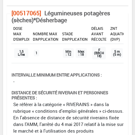
[00517065]
Légumineuses potagères
(sèches)*Désherbage
DOSE
DÉLAIS
ZNT
MAX
NOMBRE MAX
STADE
AVANT
AQUATIQUE
D'EMPLOI
D'APPLICATION
D'APPLICATION
RÉCOLTE
(DVP)
F
1,5
Min
Max
5 m
1
(BBCH
L/ha
: 12
: 18
(5 m)
18)
INTERVALLE MINIMUM ENTRE APPLICATIONS :
-
DISTANCE DE SÉCURITÉ RIVERAIN ET PERSONNES
PRÉSENTES :
Se référer à la catégorie « RIVERAINS » dans la
rubrique « conditions d'emploi générales » ci-dessus.
En l'absence de distance de sécurité riverains fixée
dans l'AMM, l'arrêté du 4 mai 2017 relatif à la mise sur
le marché et à l'utilisation des produits