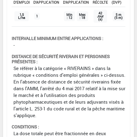
D'EMPLOI
D'APPLICATION
D'APPLICATION
RÉCOLTE
(DVP)
42
1,5
Min
Max
5 m
1
Jour
L/ha
: 12
: 18
(5 m)
(s)
INTERVALLE MINIMUM ENTRE APPLICATIONS :
-
DISTANCE DE SÉCURITÉ RIVERAIN ET PERSONNES
PRÉSENTES :
Se référer à la catégorie « RIVERAINS » dans la
rubrique « conditions d'emploi générales » ci-dessus.
En l'absence de distance de sécurité riverains fixée
dans l'AMM, l'arrêté du 4 mai 2017 relatif à la mise sur
le marché et à l'utilisation des produits
phytopharmaceutiques et de leurs adjuvants visés à
l'article L. 253-1 du code rural et de la pêche maritime
s'applique.
CONDITIONS :
La dose totale peut être fractionnée en deux