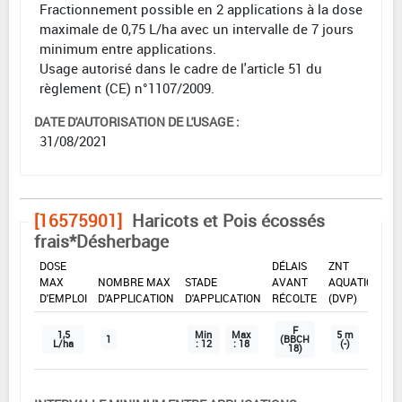
Fractionnement possible en 2 applications à la dose
maximale de 0,75 L/ha avec un intervalle de 7 jours
minimum entre applications.
Usage autorisé dans le cadre de l'article 51 du
règlement (CE) n°1107/2009.
DATE D'AUTORISATION DE L'USAGE :
31/08/2021
[16575901]
Haricots et Pois écossés
frais*Désherbage
DOSE
DÉLAIS
ZNT
MAX
NOMBRE MAX
STADE
AVANT
AQUATIQUE
D'EMPLOI
D'APPLICATION
D'APPLICATION
RÉCOLTE
(DVP)
F
1,5
Min
Max
5 m
1
(BBCH
L/ha
: 12
: 18
(-)
18)