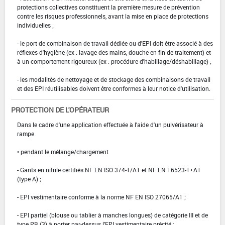
protections collectives constituent la première mesure de prévention
contre les risques professionnels, avant la mise en place de protections
individuelles ;
- le port de combinaison de travail dédiée ou d'EPI doit être associé à des
réflexes d'hygiène (ex : lavage des mains, douche en fin de traitement) et
à un comportement rigoureux (ex : procédure d'habillage/déshabillage) ;
- les modalités de nettoyage et de stockage des combinaisons de travail
et des EPI réutilisables doivent être conformes à leur notice d'utilisation.
PROTECTION DE L'OPÉRATEUR
Dans le cadre d'une application effectuée à l'aide d'un pulvérisateur à
rampe
• pendant le mélange/chargement
- Gants en nitrile certifiés NF EN ISO 374-1/A1 et NF EN 16523-1+A1
(type A) ;
- EPI vestimentaire conforme à la norme NF EN ISO 27065/A1 ;
- EPI partiel (blouse ou tablier à manches longues) de catégorie III et de
type PB (3) à porter par-dessus l'EPI vestimentaire précité ;