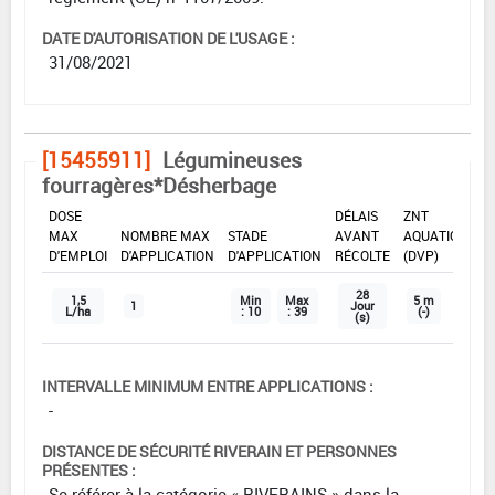
DATE D'AUTORISATION DE L'USAGE :
31/08/2021
[15455911]
Légumineuses
fourragères*Désherbage
DOSE
DÉLAIS
ZNT
MAX
NOMBRE MAX
STADE
AVANT
AQUATIQUE
D'EMPLOI
D'APPLICATION
D'APPLICATION
RÉCOLTE
(DVP)
28
1,5
Min
Max
5 m
1
Jour
L/ha
: 10
: 39
(-)
(s)
INTERVALLE MINIMUM ENTRE APPLICATIONS :
-
DISTANCE DE SÉCURITÉ RIVERAIN ET PERSONNES
PRÉSENTES :
Se référer à la catégorie « RIVERAINS » dans la