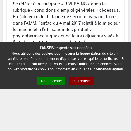
Se référer à la catégorie « RIVERAINS » dans la
rubrique « conditions d'emploi générales » ci-dessus.
En l'absence de distance de sécurité riverains fixée
dans l'AMM, l'arrêté du 4 mai 2017 relatif à la mise sur
le marché et à l'utilisation des produits
phytopharmaceutiques et de leurs adjuvants visés à
l'article L. 253-1 du code rural et de la pêche maritime
L'ANSES respecte vos données
s'applique.
Nous utilisons des cookies pour mesurer la fréquentation du site afin
d'améliorer son fonctionnement et d'optimiser votre expérience utilisateur. En
CONDITIONS :
cliquant sur "Tout accepter", vous acceptez l'utilisation de cookies. Vous
La dose totale peut être fractionnée en deux
pouvez modifier ce choix à tout moment en cliquant sur
Mentions légales
.
applications à 7 jours d'intervalle.
Tout accepter
Tout refuser
DATE D'AUTORISATION DE L'USAGE :
13/10/2016
[10995905]
Porte graine - Légumineuses
fourragères*Désherbage
DOSE
DÉLAIS
ZNT