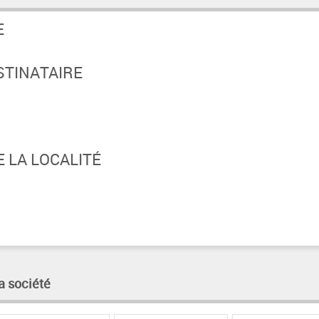
E
STINATAIRE
 LA LOCALITÉ
a société