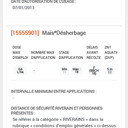
DATE D'AUTORISATION DE L'USAGE :
07/01/2013
[15555901]
Maïs*Désherbage
DOSE
DÉLAIS
ZNT
MAX
NOMBRE MAX
STADE
AVANT
AQUATIQUE
D'EMPLOI
D'APPLICATION
D'APPLICATION
RÉCOLTE
(DVP)
F
0,6
Min
Max :
5 m
-
(BBCH
L/ha
: -
18
(-)
18)
INTERVALLE MINIMUM ENTRE APPLICATIONS :
-
DISTANCE DE SÉCURITÉ RIVERAIN ET PERSONNES
PRÉSENTES :
Se référer à la catégorie « RIVERAINS » dans la
rubrique « conditions d'emploi générales » ci-dessus.