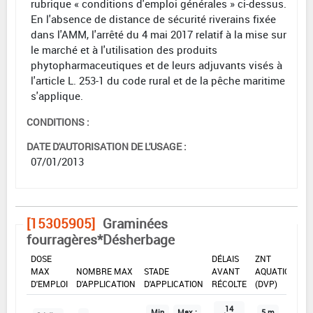
rubrique « conditions d'emploi générales » ci-dessus.
En l'absence de distance de sécurité riverains fixée
dans l'AMM, l'arrêté du 4 mai 2017 relatif à la mise sur
le marché et à l'utilisation des produits
phytopharmaceutiques et de leurs adjuvants visés à
l'article L. 253-1 du code rural et de la pêche maritime
s'applique.
CONDITIONS :
DATE D'AUTORISATION DE L'USAGE :
07/01/2013
[15305905]
Graminées
fourragères*Désherbage
DOSE
DÉLAIS
ZNT
MAX
NOMBRE MAX
STADE
AVANT
AQUATIQUE
D'EMPLOI
D'APPLICATION
D'APPLICATION
RÉCOLTE
(DVP)
14
Min
Max :
5 m