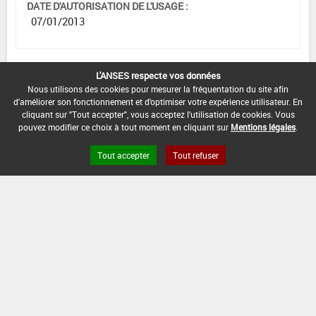
DATE D'AUTORISATION DE L'USAGE :
07/01/2013
L'ANSES respecte vos données
[11015924]
Traitements
Nous utilisons des cookies pour mesurer la fréquentation du site afin
généraux*Désherbage*Avt Mise Cult. (1)
d'améliorer son fonctionnement et d'optimiser votre expérience utilisateur. En
cliquant sur "Tout accepter", vous acceptez l'utilisation de cookies. Vous
DOSE
DÉLAIS
ZNT
pouvez modifier ce choix à tout moment en cliquant sur
Mentions légales
.
MAX
NOMBRE MAX
STADE
AVANT
AQUATIQUE
D'EMPLOI
D'APPLICATION
D'APPLICATION
RÉCOLTE
(DVP)
Tout accepter
Tout refuser
0,6
Min
Max
5 m
1
-
L/ha
: -
: -
(-)
INTERVALLE MINIMUM ENTRE APPLICATIONS :
-
DISTANCE DE SÉCURITÉ RIVERAIN ET PERSONNES
PRÉSENTES :
Se référer à la catégorie « RIVERAINS » dans la
rubrique « conditions d'emploi générales » ci-dessus.