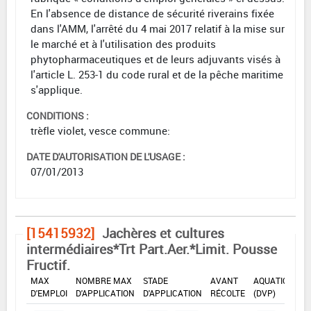
En l'absence de distance de sécurité riverains fixée
dans l'AMM, l'arrêté du 4 mai 2017 relatif à la mise sur
le marché et à l'utilisation des produits
phytopharmaceutiques et de leurs adjuvants visés à
l'article L. 253-1 du code rural et de la pêche maritime
s'applique.
CONDITIONS :
trèfle violet, vesce commune:
DATE D'AUTORISATION DE L'USAGE :
07/01/2013
[15415932]
Jachères et cultures
intermédiaires*Trt Part.Aer.*Limit. Pousse
Fructif.
DOSE
DÉLAIS
ZNT
MAX
NOMBRE MAX
STADE
AVANT
AQUATIQUE
D'EMPLOI
D'APPLICATION
D'APPLICATION
RÉCOLTE
(DVP)