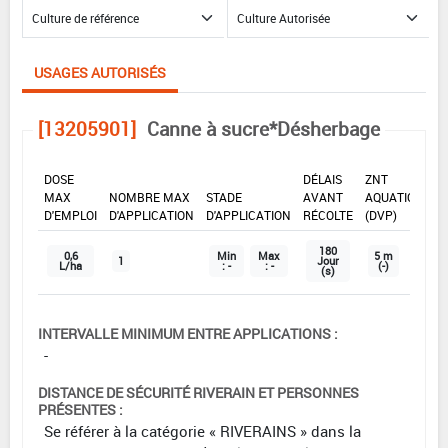
USAGES AUTORISÉS
[13205901]
Canne à sucre*Désherbage
DOSE
DÉLAIS
ZNT
MAX
NOMBRE MAX
STADE
AVANT
AQUATIQUE
D'EMPLOI
D'APPLICATION
D'APPLICATION
RÉCOLTE
(DVP)
180
0,6
Min
Max
5 m
1
Jour
L/ha
: -
: -
(-)
(s)
INTERVALLE MINIMUM ENTRE APPLICATIONS :
-
DISTANCE DE SÉCURITÉ RIVERAIN ET PERSONNES
PRÉSENTES :
Se référer à la catégorie « RIVERAINS » dans la