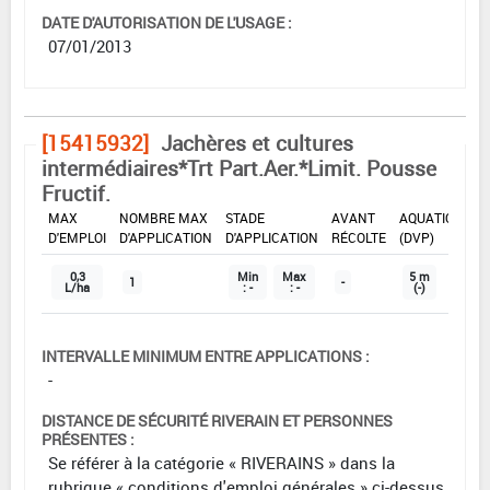
DATE D'AUTORISATION DE L'USAGE :
07/01/2013
[15415932]
Jachères et cultures
intermédiaires*Trt Part.Aer.*Limit. Pousse
Fructif.
DOSE
DÉLAIS
ZNT
MAX
NOMBRE MAX
STADE
AVANT
AQUATIQUE
D'EMPLOI
D'APPLICATION
D'APPLICATION
RÉCOLTE
(DVP)
0,3
Min
Max
5 m
1
-
L/ha
: -
: -
(-)
INTERVALLE MINIMUM ENTRE APPLICATIONS :
-
DISTANCE DE SÉCURITÉ RIVERAIN ET PERSONNES
PRÉSENTES :
Se référer à la catégorie « RIVERAINS » dans la
rubrique « conditions d'emploi générales » ci-dessus.