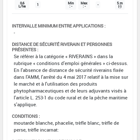
0,6
Min
Max
5 m
1
-
L/ha
: -
: -
(-)
INTERVALLE MINIMUM ENTRE APPLICATIONS :
-
DISTANCE DE SÉCURITÉ RIVERAIN ET PERSONNES
PRÉSENTES :
Se référer à la catégorie « RIVERAINS » dans la
rubrique « conditions d'emploi générales » ci-dessus.
En l'absence de distance de sécurité riverains fixée
dans l'AMM, l'arrêté du 4 mai 2017 relatif à la mise sur
le marché et à l'utilisation des produits
phytopharmaceutiques et de leurs adjuvants visés à
l'article L. 253-1 du code rural et de la pêche maritime
s'applique.
CONDITIONS :
moutarde blanche, phacelie, trèfle blanc, trèfle de
perse, trèfle incarnat: