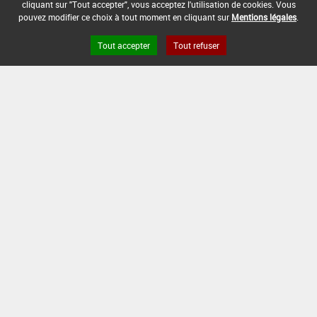
cliquant sur "Tout accepter", vous acceptez l'utilisation de cookies. Vous
-
pouvez modifier ce choix à tout moment en cliquant sur
Mentions légales
.
DATE DE FIN D'UTILISATION :
Tout accepter
Tout refuser
-
Version du produit : v 2.0