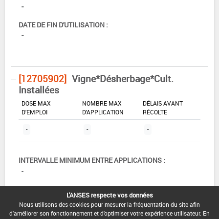
-
DATE DE FIN D'UTILISATION :
-
[12705902]
Vigne*Désherbage*Cult.
Installées
DOSE MAX
NOMBRE MAX
DÉLAIS AVANT
D'EMPLOI
D'APPLICATION
RÉCOLTE
-
-
-
INTERVALLE MINIMUM ENTRE APPLICATIONS :
-
DATE DE RETRAIT DE L'USAGE :
L'ANSES respecte vos données
-
Nous utilisons des cookies pour mesurer la fréquentation du site afin
d'améliorer son fonctionnement et d'optimiser votre expérience utilisateur. En
DATE DE FIN DE DISTRIBUTION :