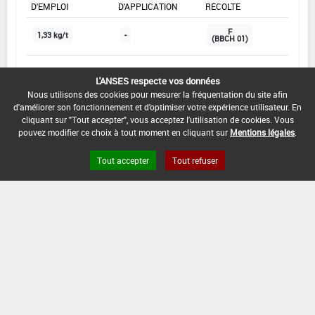
D'EMPLOI
D'APPLICATION
RÉCOLTE
F
1,33 kg/t
-
(BBCH 01)
L'ANSES respecte vos données
INTERVALLE MINIMUM ENTRE APPLICATIONS :
Nous utilisons des cookies pour mesurer la fréquentation du site afin
-
d'améliorer son fonctionnement et d'optimiser votre expérience utilisateur. En
cliquant sur "Tout accepter", vous acceptez l'utilisation de cookies. Vous
DATE DE RETRAIT DE L'USAGE :
pouvez modifier ce choix à tout moment en cliquant sur
Mentions légales
.
04/07/2021
Tout accepter
Tout refuser
DATE DE FIN DE DISTRIBUTION :
04/07/2021
DATE DE FIN D'UTILISATION :
04/01/2022