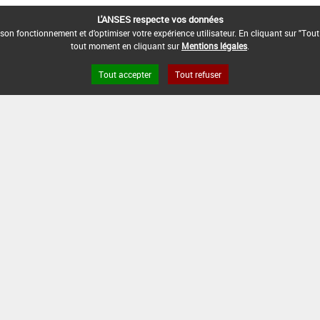
L'ANSES respecte vos données
son fonctionnement et d'optimiser votre expérience utilisateur. En cliquant sur "Tout
tout moment en cliquant sur
Mentions légales
.
Tout accepter
Tout refuser
s légales
Site ANSES
Dphy