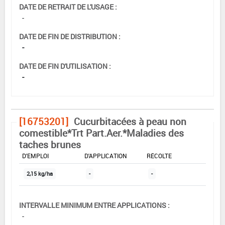
DATE DE RETRAIT DE L'USAGE :
-
DATE DE FIN DE DISTRIBUTION :
-
DATE DE FIN D'UTILISATION :
-
[16753201]
Cucurbitacées à peau non
comestible*Trt Part.Aer.*Maladies des
taches brunes
DOSE MAX
NOMBRE MAX
DÉLAIS AVANT
D'EMPLOI
D'APPLICATION
RÉCOLTE
2,15 kg/ha
-
-
INTERVALLE MINIMUM ENTRE APPLICATIONS :
-