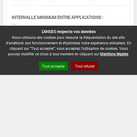
INTERVALLE MINIMUM ENTRE APPLICATIONS :
-
L'ANSES respecte vos données
DATE DE RETRAIT DE L'USAGE :
Nous utilisons des cookies pour mesurer la fréquentation du site afin
-
d'améliorer son fonctionnement et d'optimiser votre expérience utilisateur. En
cliquant sur "Tout accepter", vous acceptez l'utilisation de cookies. Vous
DATE DE FIN DE DISTRIBUTION :
pouvez modifier ce choix à tout moment en cliquant sur
Mentions légales
.
-
Tout accepter
Tout refuser
DATE DE FIN D'UTILISATION :
-
[12703203]
Vigne*Trt Part.Aer.*Mildiou(s)
DOSE MAX
NOMBRE MAX
DÉLAIS AVANT
D'EMPLOI
D'APPLICATION
RÉCOLTE
3,7 kg/ha
-
-