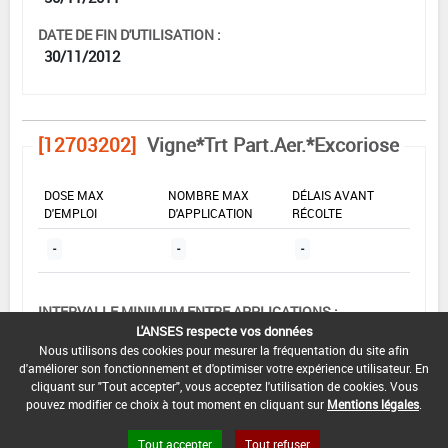
DATE DE FIN D'UTILISATION :
30/11/2012
[12703202]
Vigne*Trt Part.Aer.*Excoriose
DOSE MAX
NOMBRE MAX
DÉLAIS AVANT
D'EMPLOI
D'APPLICATION
RÉCOLTE
-
-
-
INTERVALLE MINIMUM ENTRE APPLICATIONS :
L'ANSES respecte vos données
-
Nous utilisons des cookies pour mesurer la fréquentation du site afin
d'améliorer son fonctionnement et d'optimiser votre expérience utilisateur. En
DATE DE RETRAIT DE L'USAGE :
cliquant sur "Tout accepter", vous acceptez l'utilisation de cookies. Vous
-
pouvez modifier ce choix à tout moment en cliquant sur
Mentions légales
.
DATE DE FIN DE DISTRIBUTION :
Tout accepter
Tout refuser