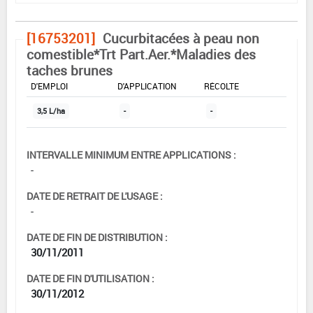
[16753201]
Cucurbitacées à peau non
comestible*Trt Part.Aer.*Maladies des
taches brunes
DOSE MAX
NOMBRE MAX
DÉLAIS AVANT
D'EMPLOI
D'APPLICATION
RÉCOLTE
3,5 L/ha
-
-
INTERVALLE MINIMUM ENTRE APPLICATIONS :
-
DATE DE RETRAIT DE L'USAGE :
-
DATE DE FIN DE DISTRIBUTION :
30/11/2011
DATE DE FIN D'UTILISATION :
30/11/2012