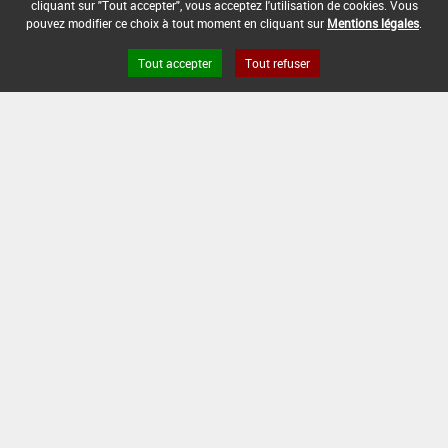
cliquant sur "Tout accepter", vous acceptez l'utilisation de cookies. Vous
rubrique « conditions d'emploi générales » ci-dessus.
pouvez modifier ce choix à tout moment en cliquant sur
Mentions légales
.
En l'absence de distance de sécurité riverains fixée
dans l'AMM, l'arrêté du 4 mai 2017 relatif à la mise sur
Tout accepter
Tout refuser
le marché et à l'utilisation des produits
phytopharmaceutiques et de leurs adjuvants visés à
l'article L. 253-1 du code rural et de la pêche maritime
s'applique.
CONDITIONS :
Favorable uniquement pour une application en post-
levée sur orge d'hiver.
DATE D'AUTORISATION DE L'USAGE :
06/02/2015