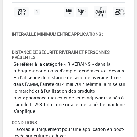
F
0,375
Min
Max :
20 m
1
(BBCH
L/ha
: -
31
(20 m)
31)
INTERVALLE MINIMUM ENTRE APPLICATIONS :
-
DISTANCE DE SÉCURITÉ RIVERAIN ET PERSONNES
PRÉSENTES :
Se référer à la catégorie « RIVERAINS » dans la
rubrique « conditions d'emploi générales » ci-dessus.
En l'absence de distance de sécurité riverains fixée
dans l'AMM, l'arrêté du 4 mai 2017 relatif à la mise sur
le marché et à l'utilisation des produits
phytopharmaceutiques et de leurs adjuvants visés à
l'article L. 253-1 du code rural et de la pêche maritime
s'applique.
CONDITIONS :
Favorable uniquement pour une application en post-
levée sur cultures d'hiver.