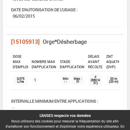
DATE D'AUTORISATION DE L'USAGE :
06/02/2015
[15105913]
Orge*Désherbage
DOSE
DÉLAIS
ZNT
MAX
NOMBRE MAX
STADE
AVANT
AQUATIQUE
D'EMPLOI
D'APPLICATION
D'APPLICATION
RÉCOLTE
(DVP)
F
0,375
Min
Max :
20 m
1
(BBCH
L/ha
: -
31
(20 m)
31)
INTERVALLE MINIMUM ENTRE APPLICATIONS :
-
L'ANSES respecte vos données
DISTANCE DE SÉCURITÉ RIVERAIN ET PERSONNES
Nous utilisons des cookies pour mesurer la fréquentation du site afin
PRÉSENTES :
d'améliorer son fonctionnement et d'optimiser votre expérience utilisateur. En
Se référer à la catégorie « RIVERAINS » dans la