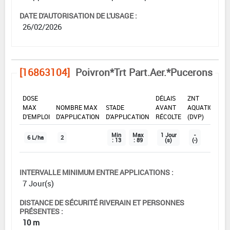
DATE D'AUTORISATION DE L'USAGE :
26/02/2026
[16863104]
Poivron*Trt Part.Aer.*Pucerons
DOSE
DÉLAIS
ZNT
MAX
NOMBRE MAX
STADE
AVANT
AQUATIQUE
D'EMPLOI
D'APPLICATION
D'APPLICATION
RÉCOLTE
(DVP)
Min
Max
1 Jour
-
6 L/ha
2
: 13
: 89
(s)
(-)
INTERVALLE MINIMUM ENTRE APPLICATIONS :
7 Jour(s)
DISTANCE DE SÉCURITÉ RIVERAIN ET PERSONNES
PRÉSENTES :
10 m