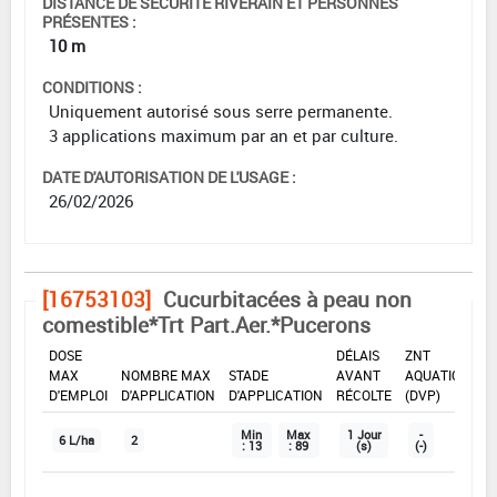
DISTANCE DE SÉCURITÉ RIVERAIN ET PERSONNES
PRÉSENTES :
10 m
CONDITIONS :
Uniquement autorisé sous serre permanente.
3 applications maximum par an et par culture.
DATE D'AUTORISATION DE L'USAGE :
26/02/2026
[16753103]
Cucurbitacées à peau non
comestible*Trt Part.Aer.*Pucerons
DOSE
DÉLAIS
ZNT
MAX
NOMBRE MAX
STADE
AVANT
AQUATIQUE
D'EMPLOI
D'APPLICATION
D'APPLICATION
RÉCOLTE
(DVP)
Min
Max
1 Jour
-
6 L/ha
2
: 13
: 89
(s)
(-)