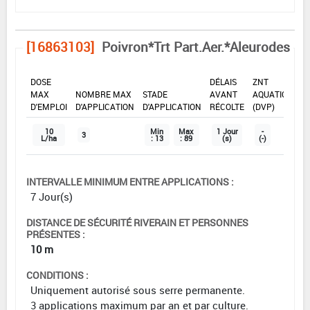
[16863103]
Poivron*Trt Part.Aer.*Aleurodes
DOSE
DÉLAIS
ZNT
MAX
NOMBRE MAX
STADE
AVANT
AQUATIQUE
D'EMPLOI
D'APPLICATION
D'APPLICATION
RÉCOLTE
(DVP)
10
Min
Max
1 Jour
-
3
L/ha
: 13
: 89
(s)
(-)
INTERVALLE MINIMUM ENTRE APPLICATIONS :
7 Jour(s)
DISTANCE DE SÉCURITÉ RIVERAIN ET PERSONNES
PRÉSENTES :
10 m
CONDITIONS :
Uniquement autorisé sous serre permanente.
3 applications maximum par an et par culture.