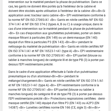
intervention sur le matériel pendant la phase de pulvérisation. Dans ce
cas, les gants ne doivent être portés qu'à l'extérieur de la cabine et
doivent être stockés après utilisation à l'extérieur de la cabine <Br><Br>Si
application avec tracteur sans cabine <Br>- EPI vestimentaire conforme à
la norme NF EN ISO 27065/A1 <Br>- Gants en nitrile certifiés NF EN ISO
374-1/A1 et NF EN ISO 374-2 (types A, B ou C) à usage unique, dans le
cas d'une intervention sur le matériel pendant la phase de pulvérisation
<Br>- En cas d'exposition aux gouttelettes pulvérisées, porter un demi-
masque filtrant à particules (EN 149) ou un demi-masque (EN 140)
équipé d'un filtre à particules P3 (EN 143) <Br><Br>• pendant le
nettoyage du matériel de pulvérisation <Br>- Gants en nitrile certifiés NF
EN ISO 374-1/A1 et NF EN 16523-1+A1 (type A) <Br>- EPI vestimentaire
conforme à la norme NF EN ISO 27065/A1 <Br>- EPI partiel (blouse ou
tablier à manches longues) de catégorie III et de type PB (3) à porter par-
dessus l'EPI vestimentaire précité.
Dans le cadre d'une application effectuée à l'aide d'un pulvérisateur
pneumatique ou d'un atomiseur<Br><Br>• pendant le
mélange/chargement<Br>- Gants en nitrile certifiés NF EN ISO 374-1/A1
et NF EN 16523-1+A1 (type A) <Br>- EPI vestimentaire conforme à la
norme NF EN ISO 27065/A1 <Br>- EPI partiel (blouse ou tablier à
manches longues) de catégorie III et de type PB (3) à porter par-dessus
l'EPI vestimentaire précité <Br>- Protections respiratoires certifiées : demi-
masque certifié (EN 140) équipé d'un filtre P3 (EN 143) ou A2P3 (EN
14387) <Br>- Lunettes certifiées norme EN 166 (CE, sigle 3) <Br><Br>•