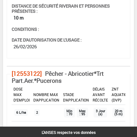
DISTANCE DE SÉCURITÉ RIVERAIN ET PERSONNES
PRÉSENTES :
10 m
CONDITIONS :
DATE D'AUTORISATION DE L'USAGE :
26/02/2026
[12553122]
Pêcher - Abricotier*Trt
Part.Aer.*Pucerons
DOSE
DÉLAIS
ZNT
MAX
NOMBRE MAX
STADE
AVANT
AQUATIQUE
D'EMPLOI
D'APPLICATION
D'APPLICATION
RÉCOLTE
(DVP)
Min
Max
3 Jour
20 m
6 L/ha
2
: 70
: 95
(s)
(5 m)
L'ANSES respecte vos données
INTERVALLE MINIMUM ENTRE APPLICATIONS :