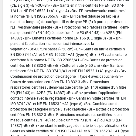
(CE, sigle 3) <Br>OU<Br> <Br>- Gants en nitrile certifiés NF EN ISO 374-
1/A1 et NF EN 16523-1+A1 (type A) <Br>- EPI vestimentaire conforme à
la norme NF EN ISO 27065/A1 <Br>- EPI partiel (blouse ou tablier à
manches longues) de catégorie III et de type PB (3) à porter par-dessus
l'EPI vestimentaire précité <Br>- Protections respiratoires certifiées : demi-
masque certifié (EN 140) équipé d'un filtre P3 (EN 143) ou A2P3 (EN
14387) <Br>- Lunettes certifiées norme EN 166 (CE, sigle 3) <Br><Br>•
pendant l'application : sans contact intense avec la
végétation<Br>Culture basse (< 50 cm) <Br>- Gants en nitrile certifiés NF
EN ISO 374-1/A1 et NF EN 16523-1+A1 (type A) <Br>- EPI vestimentaire
conforme à la norme NF EN ISO 27065/A1 <Br>- Bottes de protection
certifiées EN 13 832-3 <Br><Br>Culture haute (> 50 cm) <Br>- Gants en
nitrile certifiés NF EN ISO 374-1/A1 et NF EN 16523-1+A1 (type A) <Br>-
Combinaison de protection de catégorie III type 4 avec capuche <Br>-
Bottes de protection certifiées EN 13 832-3 <Br>- Protections
respiratoires certifiées : demi-masque certifié (EN 140) équipé d'un filtre
P3 (EN 143) ou A2P3 (EN 14387) <Br> <Br>• pendant l'application :
contact intense avec la végétation <Br>- Gants en nitrile certifiés NF EN
ISO 374-1/A1 et NF EN 16523-1+A1 (type A) <Br>- Combinaison de
protection de catégorie III type 3 avec capuche <Br>- Bottes de protection
certifiées EN 13 832-3 <Br>- Protections respiratoires certifiées : demi-
masque certifié (EN 140) équipé d'un filtre P3 (EN 143) ou A2P3 (EN
14387) <Br><Br>• pendant le nettoyage du matériel de pulvérisation<Br>-
Gants en nitrile certifiés NF EN ISO 374-1/A1 et NF EN 16523-1+A1 (type