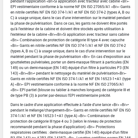
pendant l'application <Br>Si application avec tracteur avec cabine <Br>-
EPI vestimentaire conforme à la norme NF EN ISO 27065/A1 <Br>- Gants
en nitrile certifiés NF EN ISO 374-1/A1 et NF EN ISO 374-2 (types A, B ou
C) à usage unique, dans le cas d'une intervention sur le matériel pendant
la phase de pulvérisation. Dans ce cas, les gants ne doivent être portés
qu'à l'extérieur de la cabine et doivent être stockés après utilisation à
l'extérieur de la cabine <Br><Br>Si application avec tracteur sans cabine
<Br>- Combinaison de protection de catégorie III type 4 avec capuche
<Br>- Gants en nitrile certifiés NF EN ISO 374-1/A1 et NF EN ISO 374-2
(types A, B ou C) à usage unique, dans le cas d'une intervention sur le
matériel pendant la phase de pulvérisation <Br>- En cas d'exposition aux
gouttelettes pulvérisées, porter un demi-masque filtrant à particules (EN
149) ou un demi-masque (EN 140) équipé d'un filtre à particules P3 (EN
143) <Br><Br>• pendant le nettoyage du matériel de pulvérisation<Br>-
Gants en nitrile certifiés NF EN ISO 374-1/A1 et NF EN 16523-1+A1 (type
A) <Br>- EPI vestimentaire conforme à la norme NF EN ISO 27065/A1
<Br>- EPI partiel (blouse ou tablier à manches longues) de catégorie III et
de type PB (3) à porter par-dessus l'EPI vestimentaire précité.
Dans le cadre d'une application effectuée à l'aide d'une lance <Br> <Br>•
pendant le mélange/chargement<Br>- Gants en nitrile certifiés NF EN ISO
374-1/A1 et NF EN 16523-1+A1 (type A) <Br>- Combinaison de
protection de catégorie III type 4 ou 3 (selon le niveau de protection
recommandé pendant la phase d'application) <Br>- Protections
respiratoires certifiées : demi-masque certifié (EN 140) équipé d'un filtre
P3 (EN 143) ou A2P3 (EN 14387) <Br>- Lunettes certifiées norme EN 166