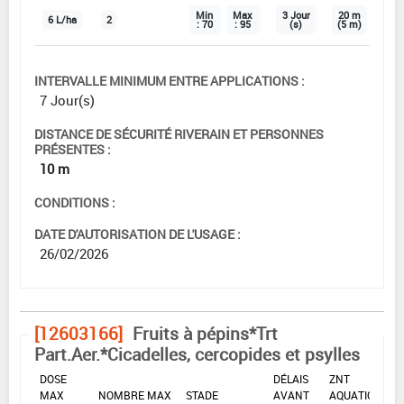
Min
Max
3 Jour
20 m
6 L/ha
2
: 70
: 95
(s)
(5 m)
INTERVALLE MINIMUM ENTRE APPLICATIONS :
7 Jour(s)
DISTANCE DE SÉCURITÉ RIVERAIN ET PERSONNES
PRÉSENTES :
10 m
CONDITIONS :
DATE D'AUTORISATION DE L'USAGE :
26/02/2026
[12603166]
Fruits à pépins*Trt
Part.Aer.*Cicadelles, cercopides et psylles
DOSE
DÉLAIS
ZNT
MAX
NOMBRE MAX
STADE
AVANT
AQUATIQUE