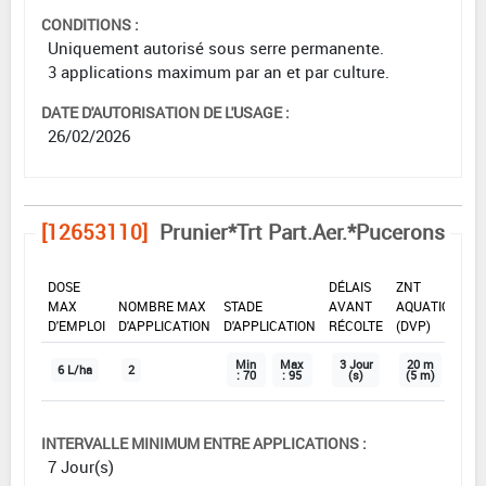
CONDITIONS :
Uniquement autorisé sous serre permanente.
3 applications maximum par an et par culture.
DATE D'AUTORISATION DE L'USAGE :
26/02/2026
[12653110]
Prunier*Trt Part.Aer.*Pucerons
DOSE
DÉLAIS
ZNT
MAX
NOMBRE MAX
STADE
AVANT
AQUATIQUE
D'EMPLOI
D'APPLICATION
D'APPLICATION
RÉCOLTE
(DVP)
Min
Max
3 Jour
20 m
6 L/ha
2
: 70
: 95
(s)
(5 m)
INTERVALLE MINIMUM ENTRE APPLICATIONS :
7 Jour(s)