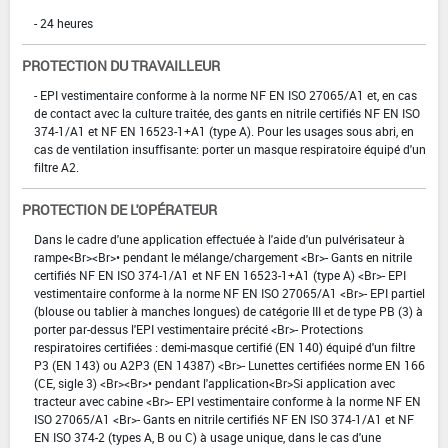
- 24 heures
PROTECTION DU TRAVAILLEUR
- EPI vestimentaire conforme à la norme NF EN ISO 27065/A1 et, en cas
de contact avec la culture traitée, des gants en nitrile certifiés NF EN ISO
374-1/A1 et NF EN 16523-1+A1 (type A). Pour les usages sous abri, en
cas de ventilation insuffisante: porter un masque respiratoire équipé d'un
filtre A2.
PROTECTION DE L'OPÉRATEUR
Dans le cadre d'une application effectuée à l'aide d'un pulvérisateur à
rampe<Br><Br>• pendant le mélange/chargement <Br>- Gants en nitrile
certifiés NF EN ISO 374-1/A1 et NF EN 16523-1+A1 (type A) <Br>- EPI
vestimentaire conforme à la norme NF EN ISO 27065/A1 <Br>- EPI partiel
(blouse ou tablier à manches longues) de catégorie III et de type PB (3) à
porter par-dessus l'EPI vestimentaire précité <Br>- Protections
respiratoires certifiées : demi-masque certifié (EN 140) équipé d'un filtre
P3 (EN 143) ou A2P3 (EN 14387) <Br>- Lunettes certifiées norme EN 166
(CE, sigle 3) <Br><Br>• pendant l'application<Br>Si application avec
tracteur avec cabine <Br>- EPI vestimentaire conforme à la norme NF EN
ISO 27065/A1 <Br>- Gants en nitrile certifiés NF EN ISO 374-1/A1 et NF
EN ISO 374-2 (types A, B ou C) à usage unique, dans le cas d'une