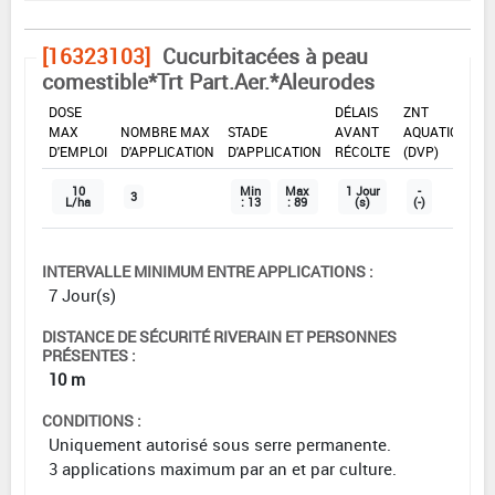
[16323103]
Cucurbitacées à peau
comestible*Trt Part.Aer.*Aleurodes
DOSE
DÉLAIS
ZNT
MAX
NOMBRE MAX
STADE
AVANT
AQUATIQUE
D'EMPLOI
D'APPLICATION
D'APPLICATION
RÉCOLTE
(DVP)
10
Min
Max
1 Jour
-
3
L/ha
: 13
: 89
(s)
(-)
INTERVALLE MINIMUM ENTRE APPLICATIONS :
7 Jour(s)
DISTANCE DE SÉCURITÉ RIVERAIN ET PERSONNES
PRÉSENTES :
10 m
CONDITIONS :
Uniquement autorisé sous serre permanente.
3 applications maximum par an et par culture.