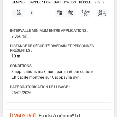
D'EMPLOI
D'APPLICATION
D'APPLICATION
RÉCOLTE
(DVP)
10
Min
Max
3 Jour
20 m
3
L/ha
: 70
: 95
(s)
(20 m)
INTERVALLE MINIMUM ENTRE APPLICATIONS :
7 Jour(s)
DISTANCE DE SÉCURITÉ RIVERAIN ET PERSONNES
PRÉSENTES :
10 m
CONDITIONS :
3 applications maximum par an et par culture.
Efficacité montrée sur Cacopsylla pyri.
DATE D'AUTORISATION DE L'USAGE :
26/02/2026
[12603150]
Fruits à pépins*Trt