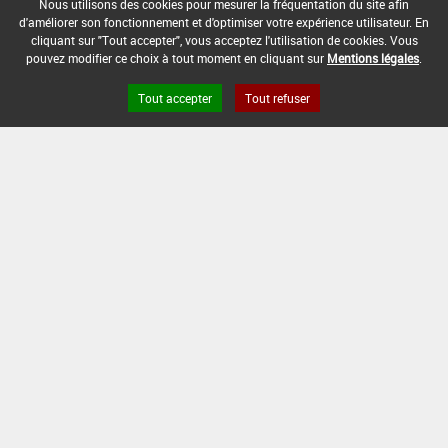
Nous utilisons des cookies pour mesurer la fréquentation du site afin
7 Jour(s)
d'améliorer son fonctionnement et d'optimiser votre expérience utilisateur. En
cliquant sur "Tout accepter", vous acceptez l'utilisation de cookies. Vous
DISTANCE DE SÉCURITÉ RIVERAIN ET PERSONNES
pouvez modifier ce choix à tout moment en cliquant sur
Mentions légales
.
PRÉSENTES :
10 m
Tout accepter
Tout refuser
CONDITIONS :
Efficacité montrée sur Myzus persicae.
DATE D'AUTORISATION DE L'USAGE :
26/02/2026
[16953101]
Tomate - Aubergine*Trt
Part.Aer.*Aleurodes
DOSE
DÉLAIS
ZNT
MAX
NOMBRE MAX
STADE
AVANT
AQUATIQUE
D'EMPLOI
D'APPLICATION
D'APPLICATION
RÉCOLTE
(DVP)
10
Min
Max
1 Jour
-
3
L/ha
: 13
: 89
(s)
(-)