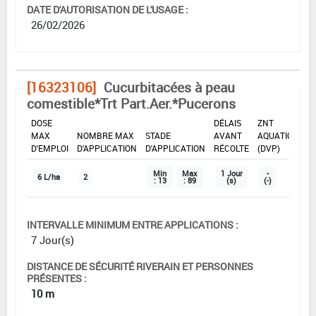
DATE D'AUTORISATION DE L'USAGE :
26/02/2026
[16323106]
Cucurbitacées à peau
comestible*Trt Part.Aer.*Pucerons
DOSE
DÉLAIS
ZNT
MAX
NOMBRE MAX
STADE
AVANT
AQUATIQUE
D'EMPLOI
D'APPLICATION
D'APPLICATION
RÉCOLTE
(DVP)
Min
Max
1 Jour
-
6 L/ha
2
: 13
: 89
(s)
(-)
INTERVALLE MINIMUM ENTRE APPLICATIONS :
7 Jour(s)
DISTANCE DE SÉCURITÉ RIVERAIN ET PERSONNES
PRÉSENTES :
10 m