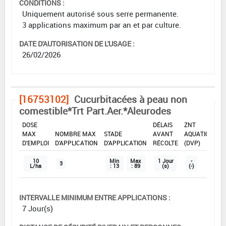
CONDITIONS :
Uniquement autorisé sous serre permanente.
3 applications maximum par an et par culture.
DATE D'AUTORISATION DE L'USAGE :
26/02/2026
[16753102]
Cucurbitacées à peau non
comestible*Trt Part.Aer.*Aleurodes
DOSE
DÉLAIS
ZNT
MAX
NOMBRE MAX
STADE
AVANT
AQUATIQUE
D'EMPLOI
D'APPLICATION
D'APPLICATION
RÉCOLTE
(DVP)
10
Min
Max
1 Jour
-
3
L/ha
: 13
: 89
(s)
(-)
INTERVALLE MINIMUM ENTRE APPLICATIONS :
7 Jour(s)