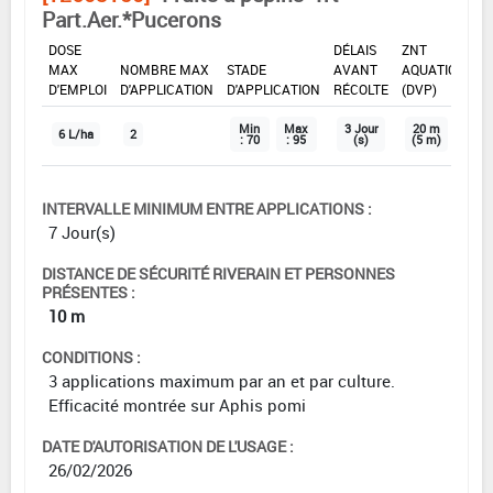
Part.Aer.*Pucerons
DOSE
DÉLAIS
ZNT
MAX
NOMBRE MAX
STADE
AVANT
AQUATIQUE
D'EMPLOI
D'APPLICATION
D'APPLICATION
RÉCOLTE
(DVP)
Min
Max
3 Jour
20 m
6 L/ha
2
: 70
: 95
(s)
(5 m)
INTERVALLE MINIMUM ENTRE APPLICATIONS :
7 Jour(s)
DISTANCE DE SÉCURITÉ RIVERAIN ET PERSONNES
PRÉSENTES :
10 m
CONDITIONS :
3 applications maximum par an et par culture.
Efficacité montrée sur Aphis pomi
DATE D'AUTORISATION DE L'USAGE :
26/02/2026