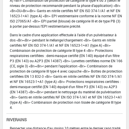
A) <Br>- Combinaison de protection de catégorie III type 4 ou 3 (selon le
niveau de protection recommandé pendant la phase d'application) <Br>
<Br>OU<Br><Br>- Gants en nitrile certifiés NF EN ISO 374-1/A1 et NF EN
16523-1+A1 (type A) <Br>- EPI vestimentaire conforme à la norme NF EN
ISO 27065/A1 <Br>- EPI partiel (blouse) de catégorie III et de type PB (3)
à porter par-dessus l'EPI vestimentaire précité.
Dans le cadre d'une application effectuée à l'aide d'un pulvérisateur à
dos <Br><Br>• pendant le mélange/chargement <Br>- Gants en nitrile
certifiés NF EN ISO 374-1/A1 et NF EN 16523-1+A1 (type A) <Br>-
Combinaison de protection de catégorie III type 4 <Br>- Protections
respiratoires certifiées : demi-masque certifié (EN 140) équipé d'un filtre
P3 (EN 143) ou A2P3 (EN 14387) <Br>- Lunettes certifiées norme EN 166
(CE, sigle 3) <Br><Br>• pendant l'application <Br>- Combinaison de
protection de catégorie III type 4 avec capuche <Br>- Bottes de protection
certifiées EN 13 832-3 <Br>- Gants en nitrile certifiés NF EN ISO 374-1/A1
et NF EN 16523-1+A1 (type A) <Br>- Protections respiratoires certifiées :
demi-masque certifié (EN 140) équipé d'un filtre P3 (EN 143) ou A2P3
(EN 14387) <Br><Br>• pendant le nettoyage du matériel de pulvérisation
<Br>- Gants en nitrile certifiés NF EN ISO 374-1/A1 et NF EN 16523-1+A1
(type A) <Br>- Combinaison de protection non tissée de catégorie III type
4.
RIVERAINS
Respecter une distance d'au moins 10 mètres entre le dernier rang traité