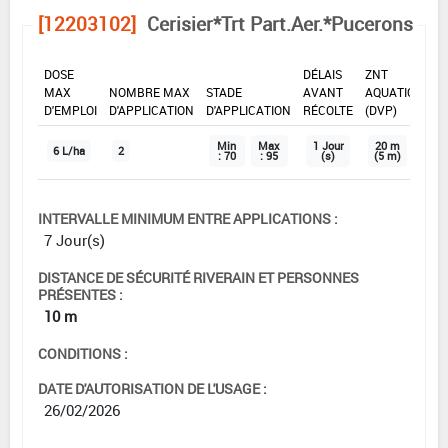
[12203102]
Cerisier*Trt Part.Aer.*Pucerons
DOSE
DÉLAIS
ZNT
MAX
NOMBRE MAX
STADE
AVANT
AQUATIQUE
D'EMPLOI
D'APPLICATION
D'APPLICATION
RÉCOLTE
(DVP)
Min
Max
1 Jour
20 m
6 L/ha
2
: 70
: 95
(s)
(5 m)
INTERVALLE MINIMUM ENTRE APPLICATIONS :
7 Jour(s)
DISTANCE DE SÉCURITÉ RIVERAIN ET PERSONNES
PRÉSENTES :
10 m
CONDITIONS :
DATE D'AUTORISATION DE L'USAGE :
26/02/2026