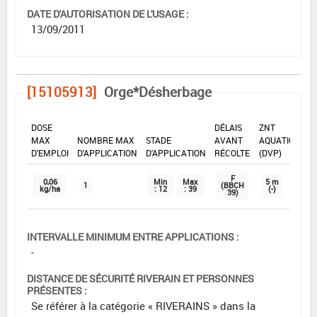
DATE D'AUTORISATION DE L'USAGE :
13/09/2011
[15105913]
Orge*Désherbage
DOSE
DÉLAIS
ZNT
MAX
NOMBRE MAX
STADE
AVANT
AQUATIQUE
D'EMPLOI
D'APPLICATION
D'APPLICATION
RÉCOLTE
(DVP)
F
0,06
Min
Max
5 m
1
(BBCH
kg/ha
: 12
: 39
(-)
39)
INTERVALLE MINIMUM ENTRE APPLICATIONS :
-
DISTANCE DE SÉCURITÉ RIVERAIN ET PERSONNES
PRÉSENTES :
Se référer à la catégorie « RIVERAINS » dans la