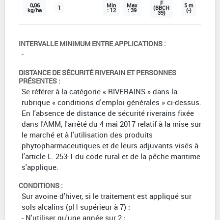
F
0,06
Min
Max
5 m
1
(BBCH
kg/ha
: 12
: 39
(-)
39)
INTERVALLE MINIMUM ENTRE APPLICATIONS :
-
DISTANCE DE SÉCURITÉ RIVERAIN ET PERSONNES
PRÉSENTES :
Se référer à la catégorie « RIVERAINS » dans la
rubrique « conditions d'emploi générales » ci-dessus.
En l'absence de distance de sécurité riverains fixée
dans l'AMM, l'arrêté du 4 mai 2017 relatif à la mise sur
le marché et à l'utilisation des produits
phytopharmaceutiques et de leurs adjuvants visés à
l'article L. 253-1 du code rural et de la pêche maritime
s'applique.
CONDITIONS :
Sur avoine d'hiver, si le traitement est appliqué sur
sols alcalins (pH supérieur à 7) :
- N'utiliser qu'une année sur 2 ;