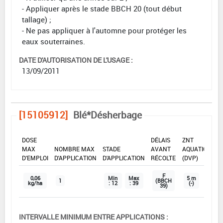
- Appliquer après le stade BBCH 20 (tout début
tallage) ;
- Ne pas appliquer à l'automne pour protéger les
eaux souterraines.
DATE D'AUTORISATION DE L'USAGE :
13/09/2011
[15105912]
Blé*Désherbage
DOSE
DÉLAIS
ZNT
MAX
NOMBRE MAX
STADE
AVANT
AQUATIQUE
D'EMPLOI
D'APPLICATION
D'APPLICATION
RÉCOLTE
(DVP)
F
0,06
Min
Max
5 m
1
(BBCH
kg/ha
: 12
: 39
(-)
39)
INTERVALLE MINIMUM ENTRE APPLICATIONS :