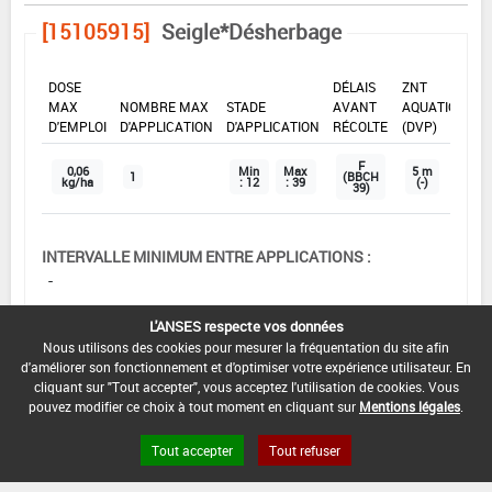
[15105915]
Seigle*Désherbage
DOSE
DÉLAIS
ZNT
MAX
NOMBRE MAX
STADE
AVANT
AQUATIQUE
D'EMPLOI
D'APPLICATION
D'APPLICATION
RÉCOLTE
(DVP)
F
0,06
Min
Max
5 m
1
(BBCH
kg/ha
: 12
: 39
(-)
39)
INTERVALLE MINIMUM ENTRE APPLICATIONS :
-
DISTANCE DE SÉCURITÉ RIVERAIN ET PERSONNES
L'ANSES respecte vos données
PRÉSENTES :
Nous utilisons des cookies pour mesurer la fréquentation du site afin
Se référer à la catégorie « RIVERAINS » dans la
d'améliorer son fonctionnement et d'optimiser votre expérience utilisateur. En
rubrique « conditions d'emploi générales » ci-dessus.
cliquant sur "Tout accepter", vous acceptez l'utilisation de cookies. Vous
pouvez modifier ce choix à tout moment en cliquant sur
Mentions légales
.
En l'absence de distance de sécurité riverains fixée
dans l'AMM, l'arrêté du 4 mai 2017 relatif à la mise sur
Tout accepter
Tout refuser
le marché et à l'utilisation des produits
phytopharmaceutiques et de leurs adjuvants visés à