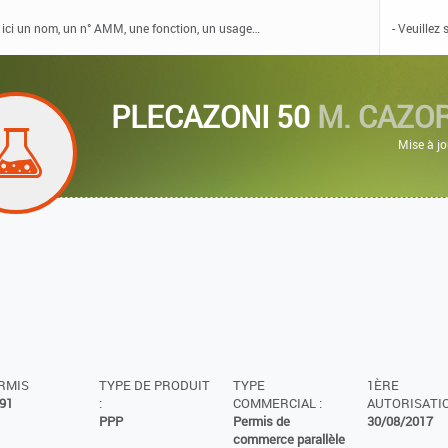
PLECAZONI 50
M. CAZOR
Mise à j
ERMIS
TYPE DE PRODUIT
TYPE
1ÈRE
91
:
COMMERCIAL :
AUTORISATIO
PPP
Permis de
30/08/2017
commerce parallèle