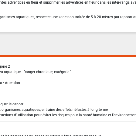
tes adventices en fleur et supprimer les adventices en fleur dans les inter-rangs ava
organismes aquatiques, respecter une zone non traitée de 5 à 20 mètres par rapport 
gorie 2
eu aquatique - Danger chronique, catégorie 1
t : Attention
quer le cancer
s organismes aquatiques, entraîne des effets néfastes à long terme
ructions d'utilisation pour éviter les risques pour la santé humaine et l'environneme
t les phrases de prudence se référer à l'étiquetage du produit.