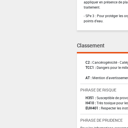
appliquer en présence de plan
traitement.
- SPe 3 : Pour protéger les 
points d'eau.
Classement
C2 :
Cancérogénicité - Caté
TCC1 :
Dangers pour le mili
AT :
Mention d'avertissemen
PHRASE DE RISQUE
H351 :
Susceptible de provo
H410 :
Très toxique pour le
EUH401 :
Respecter les inst
PHRASE DE PRUDENCE
Pour les informations concernan