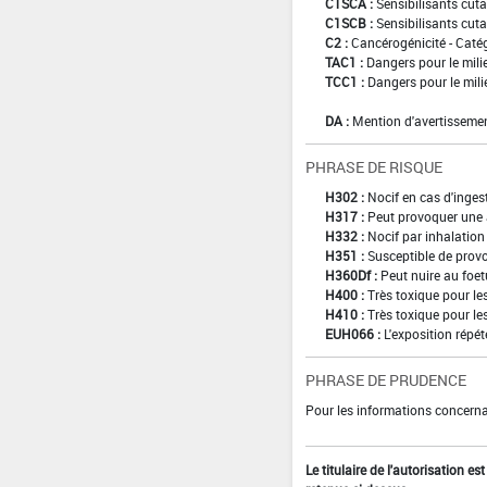
C1SCA :
Sensibilisants cuta
C1SCB :
Sensibilisants cuta
C2 :
Cancérogénicité - Caté
TAC1 :
Dangers pour le mili
TCC1 :
Dangers pour le mili
DA :
Mention d'avertissemen
PHRASE DE RISQUE
H302 :
Nocif en cas d'inges
H317 :
Peut provoquer une 
H332 :
Nocif par inhalation
H351 :
Susceptible de provo
H360Df :
Peut nuire au foetu
H400 :
Très toxique pour l
H410 :
Très toxique pour le
EUH066 :
L'exposition répé
PHRASE DE PRUDENCE
Pour les informations concernan
Le titulaire de l'autorisation e