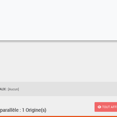
UX :
[Aucun]
TOUT AFF
rallèle : 1 Origine(s)