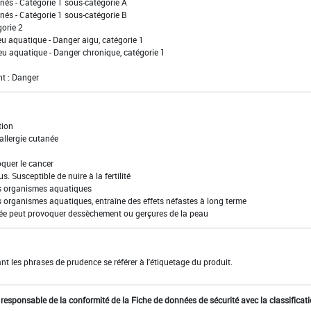
nés - Catégorie 1 sous-catégorie A
nés - Catégorie 1 sous-catégorie B
gorie 2
eu aquatique - Danger aigu, catégorie 1
eu aquatique - Danger chronique, catégorie 1
t : Danger
tion
allergie cutanée
quer le cancer
s. Susceptible de nuire à la fertilité
es organismes aquatiques
s organismes aquatiques, entraîne des effets néfastes à long terme
tée peut provoquer dessèchement ou gerçures de la peau
t les phrases de prudence se référer à l'étiquetage du produit.
st responsable de la conformité de la Fiche de données de sécurité avec la classificat