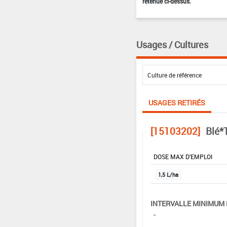
retenue ci-dessus.
Usages / Cultures
USAGES RETIRÉS
[15103202]
Blé*
DOSE MAX D'EMPLOI
1,5 L/ha
INTERVALLE MINIMUM 
-