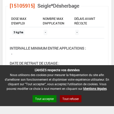
[15105915]
Seigle*Désherbage
DOSE MAX
NOMBRE MAX
DÉLAIS AVANT
D'EMPLOI
D'APPLICATION
RÉCOLTE
3 kg/ha
-
-
INTERVALLE MINIMUM ENTRE APPLICATIONS :
-
DATE DE RETRAIT DE L'USAGE :
04/02/1999
L'ANSES respecte vos données
Nous utilisons des cookies pour mesurer la fréquentation du site afin
DATE DE FIN DE DISTRIBUTION :
d'améliorer son fonctionnement et d'optimiser votre expérience utilisateur. En
-
cliquant sur "Tout accepter", vous acceptez l'utilisation de cookies. Vous
pouvez modifier ce choix à tout moment en cliquant sur
Mentions légales
.
DATE DE FIN D'UTILISATION :
-
Tout accepter
Tout refuser