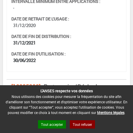
INTERVALLE MINIMUM ENTRE APPLICATIONS :
-
DATE DE RETRAIT DE L'USAGE :
31/12/2020
DATE DE FIN DE DISTRIBUTION :
31/12/2021
DATE DE FIN D'UTILISATION :
30/06/2022
[10995900]
Porte graine*Désherbage
L'ANSES respecte vos données
Nous utilisons des cookies pour mesurer la fréquentation du site afin
DOSE MAX
NOMBRE MAX
DÉLAIS AVANT
d'améliorer son fonctionnement et d'optimiser votre expérience utilisateur. En
D'EMPLOI
D'APPLICATION
RÉCOLTE
cliquant sur "Tout accepter", vous acceptez l'utilisation de cookies. Vous
pouvez modifier ce choix à tout moment en cliquant sur
Mentions légales
.
0,6 L/ha
1
-
Tout accepter
Tout refuser