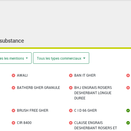
 substance
es les mentions
Tous les types commerciaux
AWALI
BAN IT GHER
BATHERB GHER GRANULE
BHJ ENGRAIS ROSIERS
DESHERBANT LONGUE
DUREE
BRUSH FREE GHER
C I D 66 GHER
CIR 8400
CLAUSE ENGRAIS
DESHERBANT ROSIERS ET