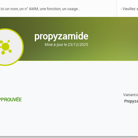
propyzamide
Mise à jour le 23/12/2025
Variants
PROUVÉE
Propyz