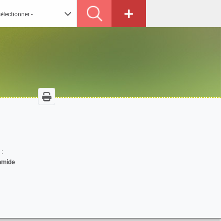
 :
amide