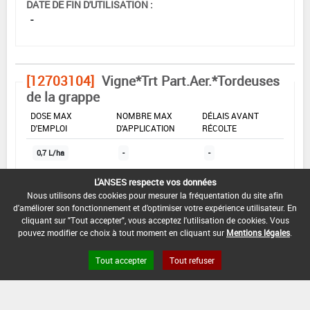
DATE DE FIN D'UTILISATION :
-
[12703104]
Vigne*Trt Part.Aer.*Tordeuses
de la grappe
DOSE MAX
NOMBRE MAX
DÉLAIS AVANT
D'EMPLOI
D'APPLICATION
RÉCOLTE
0,7 L/ha
-
-
L'ANSES respecte vos données
INTERVALLE MINIMUM ENTRE APPLICATIONS :
Nous utilisons des cookies pour mesurer la fréquentation du site afin
d'améliorer son fonctionnement et d'optimiser votre expérience utilisateur. En
-
cliquant sur "Tout accepter", vous acceptez l'utilisation de cookies. Vous
pouvez modifier ce choix à tout moment en cliquant sur
Mentions légales
.
DATE DE RETRAIT DE L'USAGE :
-
Tout accepter
Tout refuser
DATE DE FIN DE DISTRIBUTION :
-