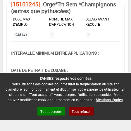
[15101245]
Orge*Trt Sem.*Champignons
(autres que pythiacées)
DOSE MAX
NOMBRE MAX
DÉLAIS AVANT
D'EMPLOI
D'APPLICATION
RÉCOLTE
0,33 L/q
-
-
INTERVALLE MINIMUM ENTRE APPLICATIONS :
-
DATE DE RETRAIT DE L'USAGE :
08/07/2002
L'ANSES respecte vos données
Nous utilisons des cookies pour mesurer la fréquentation du site afin
DATE DE FIN DE DISTRIBUTION :
d'améliorer son fonctionnement et d'optimiser votre expérience utilisateur. En
-
cliquant sur "Tout accepter", vous acceptez l'utilisation de cookies. Vous
pouvez modifier ce choix à tout moment en cliquant sur
Mentions légales
.
DATE DE FIN D'UTILISATION :
-
Tout accepter
Tout refuser