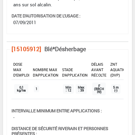
ans sur sol alcalin.
DATE D'AUTORISATION DE L'USAGE :
07/09/2011
[15105912]
Blé*Désherbage
DOSE
DÉLAIS
ZNT
MAX
NOMBRE MAX
STADE
AVANT
AQUATIQUE
D'EMPLOI
D'APPLICATION
D'APPLICATION
RÉCOLTE
(DVP)
F
0,1
Min
Max
5 m
1
(BBCH
kg/ha
: 12
: 39
(-)
39)
INTERVALLE MINIMUM ENTRE APPLICATIONS :
-
DISTANCE DE SÉCURITÉ RIVERAIN ET PERSONNES
PRÉSENTES :