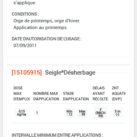
s'applique.
CONDITIONS :
Orge de printemps, orge d'hiver:
Application au printemps
DATE D'AUTORISATION DE L'USAGE :
07/09/2011
[15105915]
Seigle*Désherbage
DOSE
DÉLAIS
ZNT
MAX
NOMBRE MAX
STADE
AVANT
AQUATIQUE
D'EMPLOI
D'APPLICATION
D'APPLICATION
RÉCOLTE
(DVP)
F
0,15
Min
Max
5 m
1
(BBCH
kg/ha
: 12
: 39
(-)
39)
INTERVALLE MINIMUM ENTRE APPLICATIONS :