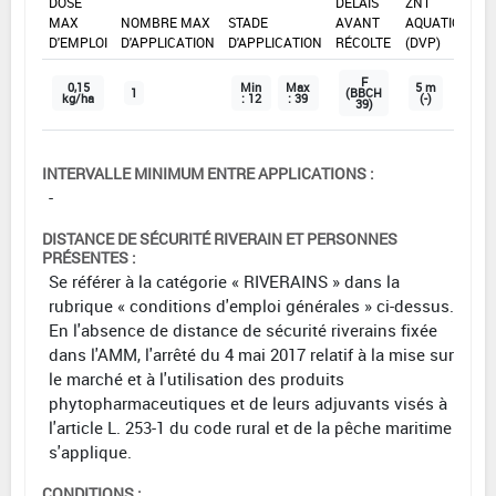
DOSE
DÉLAIS
ZNT
MAX
NOMBRE MAX
STADE
AVANT
AQUATIQUE
D'EMPLOI
D'APPLICATION
D'APPLICATION
RÉCOLTE
(DVP)
F
0,15
Min
Max
5 m
1
(BBCH
kg/ha
: 12
: 39
(-)
39)
INTERVALLE MINIMUM ENTRE APPLICATIONS :
-
DISTANCE DE SÉCURITÉ RIVERAIN ET PERSONNES
PRÉSENTES :
Se référer à la catégorie « RIVERAINS » dans la
rubrique « conditions d'emploi générales » ci-dessus.
En l'absence de distance de sécurité riverains fixée
dans l'AMM, l'arrêté du 4 mai 2017 relatif à la mise sur
le marché et à l'utilisation des produits
phytopharmaceutiques et de leurs adjuvants visés à
l'article L. 253-1 du code rural et de la pêche maritime
s'applique.
CONDITIONS :