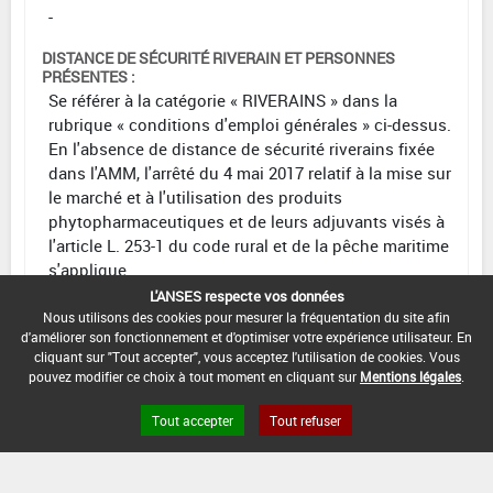
-
DISTANCE DE SÉCURITÉ RIVERAIN ET PERSONNES
PRÉSENTES :
Se référer à la catégorie « RIVERAINS » dans la
rubrique « conditions d'emploi générales » ci-dessus.
En l'absence de distance de sécurité riverains fixée
dans l'AMM, l'arrêté du 4 mai 2017 relatif à la mise sur
le marché et à l'utilisation des produits
phytopharmaceutiques et de leurs adjuvants visés à
l'article L. 253-1 du code rural et de la pêche maritime
s'applique.
L'ANSES respecte vos données
CONDITIONS :
Nous utilisons des cookies pour mesurer la fréquentation du site afin
Application au printemps
d'améliorer son fonctionnement et d'optimiser votre expérience utilisateur. En
cliquant sur "Tout accepter", vous acceptez l'utilisation de cookies. Vous
DATE D'AUTORISATION DE L'USAGE :
pouvez modifier ce choix à tout moment en cliquant sur
Mentions légales
.
07/09/2011
Tout accepter
Tout refuser