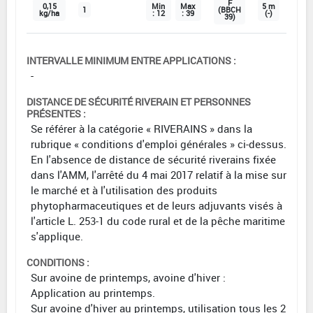
F
0,15
Min
Max
5 m
1
(BBCH
kg/ha
: 12
: 39
(-)
39)
INTERVALLE MINIMUM ENTRE APPLICATIONS :
-
DISTANCE DE SÉCURITÉ RIVERAIN ET PERSONNES
PRÉSENTES :
Se référer à la catégorie « RIVERAINS » dans la
rubrique « conditions d'emploi générales » ci-dessus.
En l'absence de distance de sécurité riverains fixée
dans l'AMM, l'arrêté du 4 mai 2017 relatif à la mise sur
le marché et à l'utilisation des produits
phytopharmaceutiques et de leurs adjuvants visés à
l'article L. 253-1 du code rural et de la pêche maritime
s'applique.
CONDITIONS :
Sur avoine de printemps, avoine d'hiver :
Application au printemps.
Sur avoine d'hiver au printemps, utilisation tous les 2