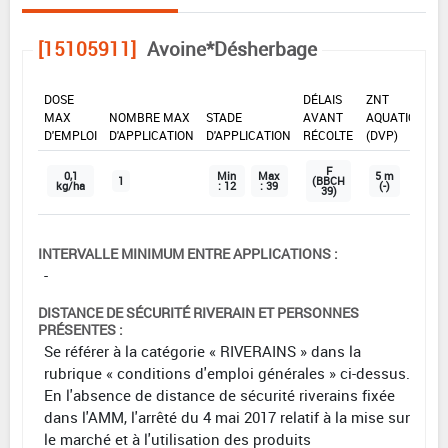
[15105911]
Avoine*Désherbage
DOSE
DÉLAIS
ZNT
MAX
NOMBRE MAX
STADE
AVANT
AQUATIQUE
D'EMPLOI
D'APPLICATION
D'APPLICATION
RÉCOLTE
(DVP)
F
0,1
Min
Max
5 m
1
(BBCH
kg/ha
: 12
: 39
(-)
39)
INTERVALLE MINIMUM ENTRE APPLICATIONS :
-
DISTANCE DE SÉCURITÉ RIVERAIN ET PERSONNES
PRÉSENTES :
Se référer à la catégorie « RIVERAINS » dans la
rubrique « conditions d'emploi générales » ci-dessus.
En l'absence de distance de sécurité riverains fixée
dans l'AMM, l'arrêté du 4 mai 2017 relatif à la mise sur
le marché et à l'utilisation des produits