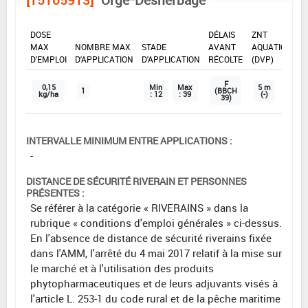
DOSE
DÉLAIS
ZNT
MAX
NOMBRE MAX
STADE
AVANT
AQUATIQUE
D'EMPLOI
D'APPLICATION
D'APPLICATION
RÉCOLTE
(DVP)
F
0,15
Min
Max
5 m
1
(BBCH
kg/ha
: 12
: 39
(-)
39)
INTERVALLE MINIMUM ENTRE APPLICATIONS :
-
DISTANCE DE SÉCURITÉ RIVERAIN ET PERSONNES
PRÉSENTES :
Se référer à la catégorie « RIVERAINS » dans la
rubrique « conditions d'emploi générales » ci-dessus.
En l'absence de distance de sécurité riverains fixée
dans l'AMM, l'arrêté du 4 mai 2017 relatif à la mise sur
le marché et à l'utilisation des produits
phytopharmaceutiques et de leurs adjuvants visés à
l'article L. 253-1 du code rural et de la pêche maritime