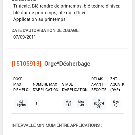
Triticale, Blé tendre de printemps, blé tednre d'hiver,
blé dur de printemps, blé dur d'hiver:
Application au printemps
DATE D'AUTORISATION DE L'USAGE :
07/09/2011
[15105913]
Orge*Désherbage
DOSE
DÉLAIS
ZNT
MAX
NOMBRE MAX
STADE
AVANT
AQUATIQUE
D'EMPLOI
D'APPLICATION
D'APPLICATION
RÉCOLTE
(DVP)
F
0,1
Min
Max
5 m
1
(BBCH
kg/ha
: 12
: 39
(-)
39)
INTERVALLE MINIMUM ENTRE APPLICATIONS :
-