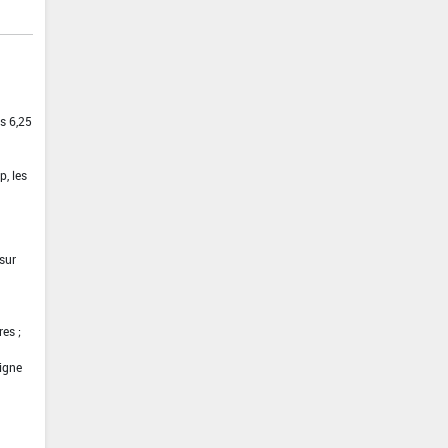
s 6,25
, les
sur
es ;
vigne