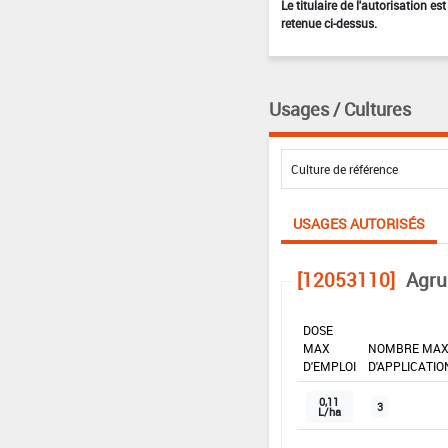
Le titulaire de l'autorisation e
retenue ci-dessus.
Usages / Cultures
USAGES AUTORISÉS
[12053110]
Agru
DOSE
MAX
NOMBRE MA
D'EMPLOI
D'APPLICATIO
0,11
3
L/ha