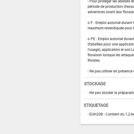
- Pour protéger les abeilles e
période de production d'exsud
adventices avant leur florais
o F : Emploi autorisé durant 
maximum revendiquée pour l'u
o PE : Emploi autorisé durant
d'abeilles pour une applicat
l'usage), application le soir
floraison lorsque les attaqu
florales.
- Ne pas utiliser en présence 
STOCKAGE
- Ne pas stocker la préparati
ETIQUETAGE
- EUH208 : Contient du 1,2-b