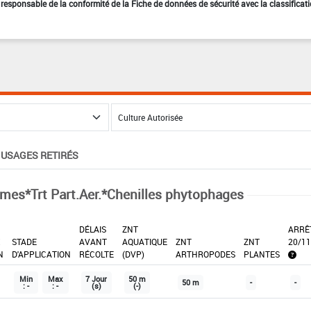
st responsable de la conformité de la Fiche de données de sécurité avec la classificat
USAGES RETIRÉS
mes*Trt Part.Aer.*Chenilles phytophages
DÉLAIS
ZNT
ARRÊ
X
STADE
AVANT
AQUATIQUE
ZNT
ZNT
20/11
N
D'APPLICATION
RÉCOLTE
(DVP)
ARTHROPODES
PLANTES
Min
Max
7 Jour
50 m
50 m
-
-
: -
: -
(s)
(-)