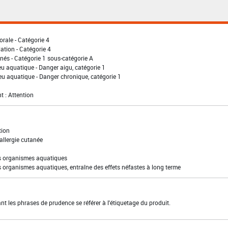
orale - Catégorie 4
lation - Catégorie 4
nés - Catégorie 1 sous-catégorie A
eu aquatique - Danger aigu, catégorie 1
eu aquatique - Danger chronique, catégorie 1
t : Attention
tion
allergie cutanée
es organismes aquatiques
s organismes aquatiques, entraîne des effets néfastes à long terme
t les phrases de prudence se référer à l'étiquetage du produit.