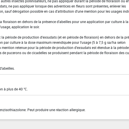
t autres insectes pollinisateurs, ne pas appliquer durant la période de floraison ou e
ats, ne pas appliquer lorsque des adventices en fleurs sont présentes, enlever les
on, sauf dérogation possible en cas d'attribution d'une mention pour les usages indi
la floraison en dehors de la présence d'abeilles pour une application par culture à l
sage, application le soir.
 la période de production d'exsudats (et en période de floraison) en dehors de la pr
ion par culture à la dose maximum revendiquée pour l'usage (5 à 7,5 g sa/ha selon
.La mention retenue pour la période de production d'exsudats est étendue à la période
es de pucerons ou de cicadelles se produisent pendant la période de floraison des cu
d'abeilles.
on à plus de 40 °C.
enzisothiazolone. Peut produire une réaction allergique.