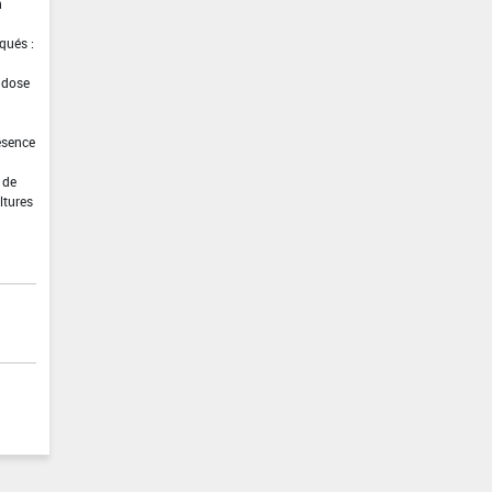
n
qués :
a dose
ésence
 de
ltures