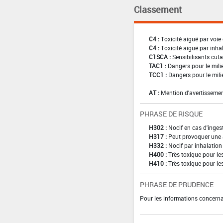
Classement
C4 :
Toxicité aiguë par voie 
C4 :
Toxicité aiguë par inha
C1SCA :
Sensibilisants cuta
TAC1 :
Dangers pour le mili
TCC1 :
Dangers pour le mili
AT :
Mention d'avertissemen
PHRASE DE RISQUE
H302 :
Nocif en cas d'inges
H317 :
Peut provoquer une 
H332 :
Nocif par inhalation
H400 :
Très toxique pour l
H410 :
Très toxique pour le
PHRASE DE PRUDENCE
Pour les informations concernan