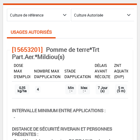
USAGES AUTORISÉS
[15653201]
Pomme de terre*Trt
Part.Aer.*Mildiou(s)
DOSE
DÉLAIS
ZNT
MAX
NOMBRE MAX
STADE
AVANT
AQUATIQUE
D'EMPLOI
D'APPLICATION
D'APPLICATION
RÉCOLTE
(DVP)
0,35
Min
Max
7 Jour
5 m
4
kg/ha
: -
: -
(s)
(5 m)
INTERVALLE MINIMUM ENTRE APPLICATIONS :
-
DISTANCE DE SÉCURITÉ RIVERAIN ET PERSONNES
PRÉSENTES :