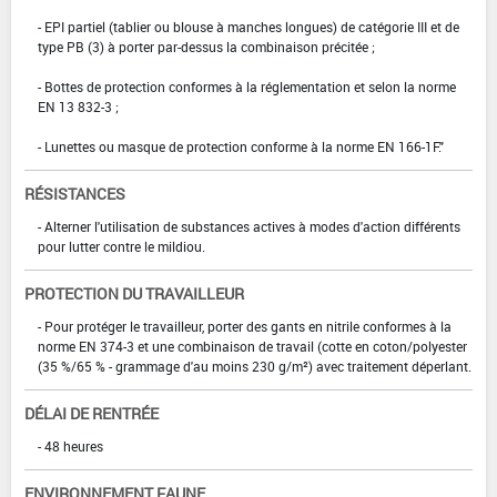
- EPI partiel (tablier ou blouse à manches longues) de catégorie III et de
type PB (3) à porter par-dessus la combinaison précitée ;
- Bottes de protection conformes à la réglementation et selon la norme
EN 13 832-3 ;
- Lunettes ou masque de protection conforme à la norme EN 166-1F."
RÉSISTANCES
- Alterner l'utilisation de substances actives à modes d'action différents
pour lutter contre le mildiou.
PROTECTION DU TRAVAILLEUR
- Pour protéger le travailleur, porter des gants en nitrile conformes à la
norme EN 374-3 et une combinaison de travail (cotte en coton/polyester
(35 %/65 % - grammage d'au moins 230 g/m²) avec traitement déperlant.
DÉLAI DE RENTRÉE
- 48 heures
ENVIRONNEMENT FAUNE