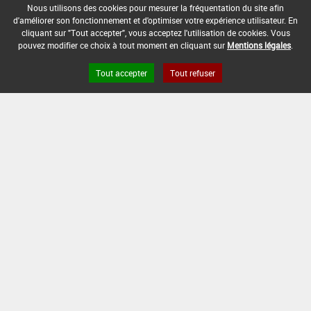
28/02/2011
Nous utilisons des cookies pour mesurer la fréquentation du site afin
d'améliorer son fonctionnement et d'optimiser votre expérience utilisateur. En
cliquant sur "Tout accepter", vous acceptez l'utilisation de cookies. Vous
DATE DE FIN D'UTILISATION :
pouvez modifier ce choix à tout moment en cliquant sur
Mentions légales
.
29/02/2012
Tout accepter
Tout refuser
Version du produit : v 2.0