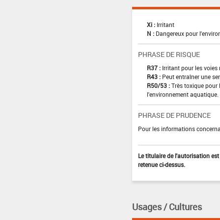
Xi :
Irritant
N :
Dangereux pour l'envir
PHRASE DE RISQUE
R37 :
Irritant pour les voies
R43 :
Peut entraîner une sen
R50/53 :
Très toxique pour 
l'environnement aquatique.
PHRASE DE PRUDENCE
Pour les informations concernan
Le titulaire de l'autorisation e
retenue ci-dessus.
Usages / Cultures